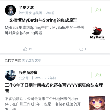
半夏之沫
关注
软件开发 @美团
3年前
·
一文搞懂MyBatis与Spring的集成原理
MyBatis集成到Spring中时，MyBatis中的一些关
键对象会被Spring容器...
13
1
刘同学同志
赞了这篇文章
程序员济癫
关注
公众号: 【Java分享客栈】
2年前
·
工作6年了日期时间格式化还在写YYYY疯狂给队友埋
雷
不多说废话，公司最近来了个外地回来的小伙
伴，在广州工作过6年，也是一名挺有经验的开
发。他...