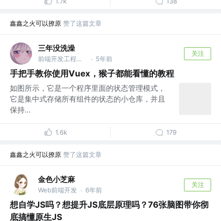
1.7k
138
鑫鑫之火可以撩原
赞了这篇文章
三年没洗澡
关注
前端开发工程师 @杭州某公司
5年前
·
手把手教你使用Vuex，猴子都能看懂的教程
如图所示，它是一个程序里面的状态管理模式，
它是集中式存储所有组件的状态的小仓库，并且
保持...
1.6k
179
鑫鑫之火可以撩原
赞了这篇文章
金色小芝麻
关注
Web前端开发
6年前
·
想自学JS吗？想提升JS底层原理吗？76张脑图带你彻
底搞懂原生JS