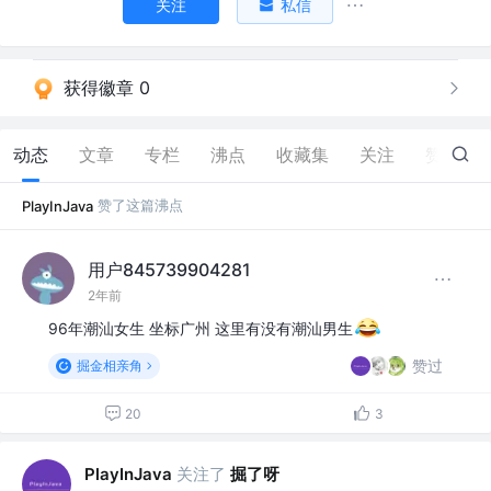
关注
私信
获得徽章 0
动态
文章
专栏
沸点
收藏集
关注
赞
142
赞了这篇沸点
PlayInJava
用户845739904281
2年前
96年潮汕女生 坐标广州 这里有没有潮汕男生
赞过
掘金相亲角
20
3
关注了
掘了呀
PlayInJava