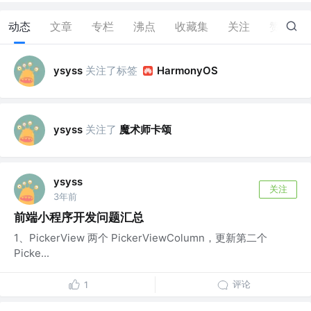
动态
文章
专栏
沸点
收藏集
关注
赞
0
关注了标签
ysyss
HarmonyOS
关注了
魔术师卡颂
ysyss
ysyss
关注
3年前
前端小程序开发问题汇总
1、PickerView 两个 PickerViewColumn，更新第二个
Picke...
评论
1