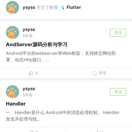
关注了标签
ysyss
Flutter
ysyss
关注
5年前
AndServer源码分析与学习
Android平台的webserver和Web框架，支持静态网站部
署、动态Http接口、...
评论
0
ysyss
关注
5年前
Handler
一、Handler是什么 Android中的消息处理机制。 Handler
发送并处理与线...