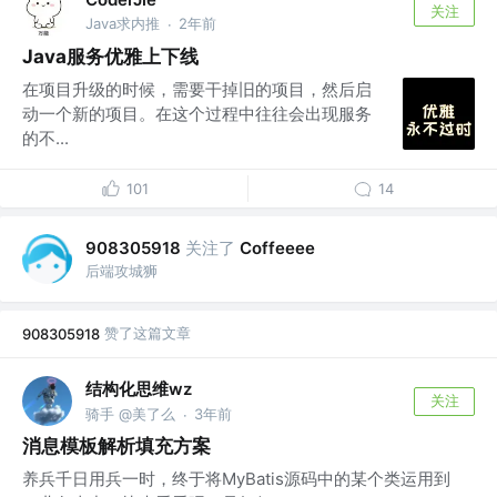
关注
Java求内推
2年前
·
Java服务优雅上下线
在项目升级的时候，需要干掉旧的项目，然后启
动一个新的项目。在这个过程中往往会出现服务
的不...
101
14
关注了
908305918
Coffeeee
后端攻城狮
赞了这篇文章
908305918
结构化思维wz
关注
骑手 @美了么
3年前
·
消息模板解析填充方案
养兵千日用兵一时，终于将MyBatis源码中的某个类运用到