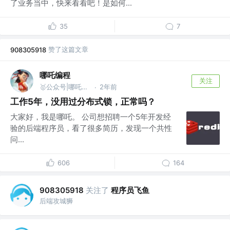
了业务当中，快来看看吧！是如何...
35
7
赞了这篇文章
908305918
哪吒编程
关注
🥇公众号|哪吒编程
2年前
·
工作5年，没用过分布式锁，正常吗？
大家好，我是哪吒。 公司想招聘一个5年开发经
验的后端程序员，看了很多简历，发现一个共性
问...
606
164
关注了
程序员飞鱼
908305918
后端攻城狮