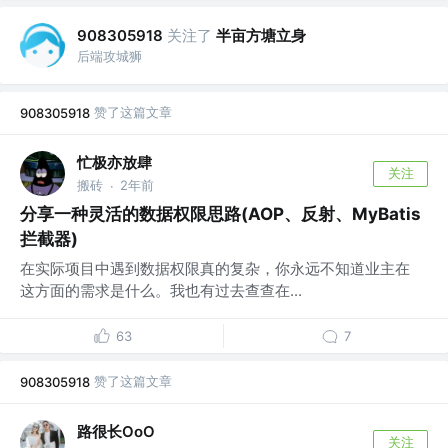
关注了
半亩方塘立身
908305918
后端攻城狮
赞了这篇文章
908305918
忙极亦放肆
关注
搬砖
2年前
·
分享一种灵活的数据权限思路(AOP、反射、MyBatis
拦截器)
在实际项目中遇到数据权限真的复杂，你永远不知道业主在
这方面的需求是什么。我也有过去查查在...
63
7
赞了这篇文章
908305918
路很长OoO
关注