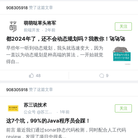
赞了这篇文章
908305918
萌萌哒草头将军
关注
前端开发
2年前
·
都2024年了，还不会动态规划吗？我教你！🚀🚀🚀
早些年一听到动态规划，我头就迅速变大，因为
一直以为动态规划是种高端的算法，一开始就觉
得自...
48
9
赞了这篇文章
908305918
苏三说技术
关注
公众号 @苏三说技术｜susan.net.cn
1年前
·
这7个坑，99%的Java程序员会踩！
前言 最近我们通过sonar静态代码检测，同时配合人工代码
review，发现了项目中很多...