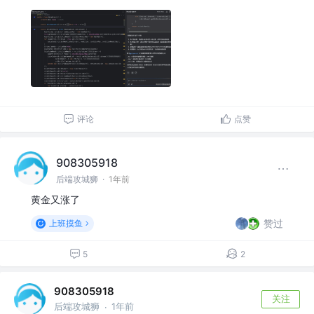
评论
点赞
908305918
后端攻城狮
·
1年前
黄金又涨了
赞过
上班摸鱼
5
2
908305918
关注
后端攻城狮
1年前
·