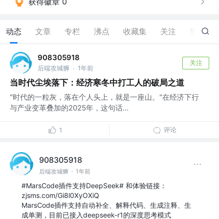
获得徽章 0
动态
文章
专栏
沸点
收藏集
关注
赞
202
908305918
关注
后端攻城狮
1年前
·
当时代尘埃落下：经济寒冬中打工人的破局之道
"时代的一粒灰，落在个人头上，就是一座山。"在经济下行
与产业变革叠加的2025年，这句话...
评论
1
908305918
后端攻城狮
·
1年前
#MarsCode插件支持DeepSeek# 和体验链接：
zjsms.com/Gi8l0XyOXiQ
MarsCode插件支持自动补全、解释代码、生成注释、生
成单测，目前已接入deepseek-r1的深度思考模式