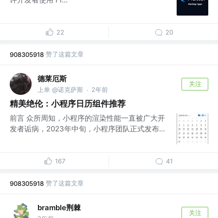
22
20
赞了这篇文章
908305918
德莱厄斯
关注
上单 @诺克萨斯
2年前
·
精美绝伦：小程序日历组件推荐
前言 众所周知，小程序的渲染性能一直被广大开
发者诟病，2023年中旬，小程序团队正式发布...
167
41
赞了这篇文章
908305918
bramble荆棘
关注