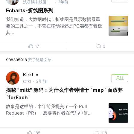
洗尽锅中残留香，做起佳肴人赞扬。叠好代码逻辑清，工作生活两不忘。 @老婆在的地方🥰
2年前
·
Echarts-折线图系列
我们知道，大数据时代，折线图是展示数据最重
要的工具之一，不管在移动端还是PC端都有着极
其...
17
3
赞了这篇文章
908305918
KirkLin
关注
2年前
CTO
·
揭秘 "mitt" 源码：为什么作者钟情于 `map` 而放弃
`forEach`
故事是这样的，半年前我提交了一个 Pull
Request（PR），想要将作者在代码中使...
185
118