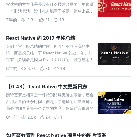
实这样的文章几乎是没有什么技术含量的，更像是
一个脏活累活，没什么人愿意干的活。简单来说，
就是把 2018 年所有的更新日志看一遍，然后统计
7年前
2.8k
21
18
出数据，并且挑出一些比较重要的更新内容罗列出
来。 去年写总结的时候，预估按照当时的…
React Native 的 2017 年终总结
又到了写年终总结的时候，但今年不想写我的事
情，而是想总结一下 React Native 的这一年。知
道有很多读者是因为 RN 才关注我的，特别感谢大
家的关注。在过去一年，我坚持只发原创文章，其
8年前
3.7k
76
19
中大部分是关于 RN 的。但因工作变动，在 2017
下半年里，RN 不再是我主要研究…
【0.48】React Native 中文更新日志
翻译更新文档真是一件特别枯燥无聊的事情，还会
占用大量的业余时间，但是为了翻译的尽量准确，
我会详细查看每一个更新的内容，然后结合修改的
代码和更新说明再进行翻译。尽管如此有时候还是
8年前
2.8k
24
1
可能出现翻译的不太准确的地方，希望大家可以谅
解。如果发现有翻译不准确的地方，可以通过留言
如何高效管理 React Native 项目中的图片资源
或者关注我的公…