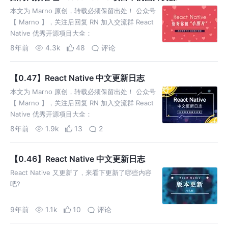
本文为 Marno 原创，转载必须保留出处！ 公众号
【 Marno 】，关注后回复 RN 加入交流群 React
Native 优秀开源项目大全：
http://www.marno.cn 今天是情人节了，Marno
8年前
4.3k
48
评论
祝有"对象"的情人节快乐，没对象的 new 一个对
象，然后情人节…
【0.47】React Native 中文更新日志
本文为 Marno 原创，转载必须保留出处！ 公众号
【 Marno 】，关注后回复 RN 加入交流群 React
Native 优秀开源项目大全：
http://www.marno.cn 一、导读 这次更新翻译的
8年前
1.9k
13
2
慢了一点，因为最近事情比较多，希望大家谅解，
毕竟我都是在用业余时间做…
【0.46】React Native 中文更新日志
React Native 又更新了，来看下更新了哪些内容
吧?
9年前
1.1k
10
评论