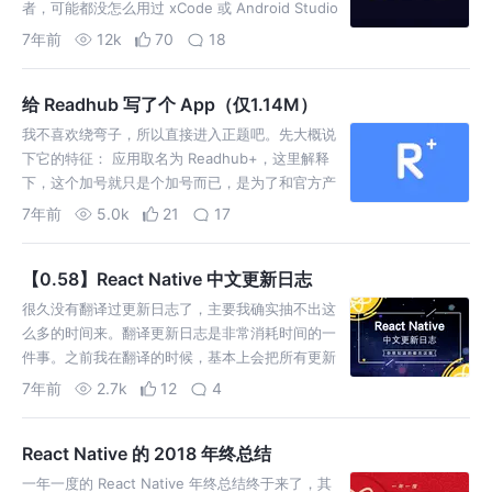
者，可能都没怎么用过 xCode 或 Android Studio
中的可视化工具。因为觉得通过拖拽组件的方式，
7年前
12k
70
18
在布局的时候，精准度还是会差了一些，而且可能
经常会加上一些多余…
给 Readhub 写了个 App（仅1.14M）
我不喜欢绕弯子，所以直接进入正题吧。先大概说
下它的特征： 应用取名为 Readhub+，这里解释
下，这个加号就只是个加号而已，是为了和官方产
品做个区分，并没有什么含义，用减号，乘号，除
7年前
5.0k
21
17
号也可以，只不过好像用加号要严肃一点，毕竟这
是一个严肃的资讯类 App。 我已经用了有一段时
【0.58】React Native 中文更新日志
间…
很久没有翻译过更新日志了，主要我确实抽不出这
么多的时间来。翻译更新日志是非常消耗时间的一
件事。之前我在翻译的时候，基本上会把所有更新
内容都看一遍，不只是列表里的内容，而是每个
7年前
2.7k
12
4
commit 详情内容都会看。有时候如果更新内容特
别多，加上我只有晚上下班后才有时间，所以一篇
React Native 的 2018 年终总结
更新日志…
一年一度的 React Native 年终总结终于来了，其