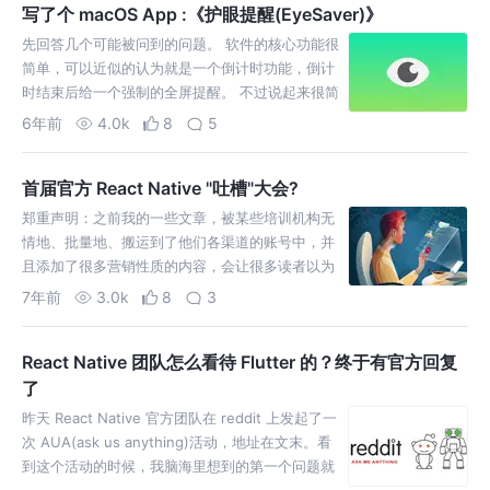
写了个 macOS App :《护眼提醒(EyeSaver)》
先回答几个可能被问到的问题。 软件的核心功能很
简单，可以近似的认为就是一个倒计时功能，倒计
时结束后给一个强制的全屏提醒。 不过说起来很简
单，但由于我也是第一次用 Swift 开发 macOS 的
6年前
4.0k
8
5
原生应用，所以这个过程中还是查阅了很多资料
的。不得不说，macOS 相关的开发资料真…
首届官方 React Native "吐槽"大会?
郑重声明：之前我的一些文章，被某些培训机构无
情地、批量地、搬运到了他们各渠道的账号中，并
且添加了很多营销性质的内容，会让很多读者以为
是我发的。所以特意在此特别声明，希望读者朋友
7年前
3.0k
8
3
们不要被坑了。我只会在我的公众号 Marno 和掘
金发布文章，偶尔也会发知乎。 如果大家有看到抄
React Native 团队怎么看待 Flutter 的？终于有官方回复
袭的可…
了
昨天 React Native 官方团队在 reddit 上发起了一
次 AUA(ask us anything)活动，地址在文末。看
到这个活动的时候，我脑海里想到的第一个问题就