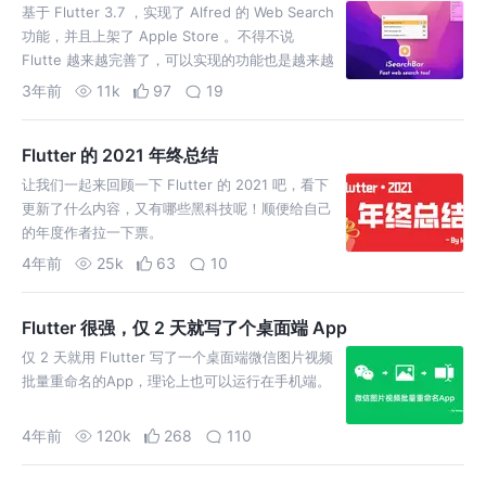
基于 Flutter 3.7 ，实现了 Alfred 的 Web Search
功能，并且上架了 Apple Store 。不得不说
Flutte 越来越完善了，可以实现的功能也是越来越
多了。
3年前
11k
97
19
Flutter 的 2021 年终总结
让我们一起来回顾一下 Flutter 的 2021 吧，看下
更新了什么内容，又有哪些黑科技呢！顺便给自己
的年度作者拉一下票。
4年前
25k
63
10
Flutter 很强，仅 2 天就写了个桌面端 App
仅 2 天就用 Flutter 写了一个桌面端微信图片视频
批量重命名的App，理论上也可以运行在手机端。
4年前
120k
268
110