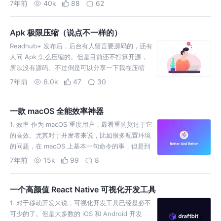
是，他们怎么看待 Flutter 的？结果打开活动后，
7年前
40k
88
62
发现已经有人问了，而且还得到了官方的回复。 除
了…
Apk 极限压缩（说点不一样的）
Readhub+ 发布后，后台有人留言要源码的，还有
人问 Apk 怎么压缩的。但是目前还不打算开源，
所以没有源码。不过倒是可以分享一下我在压缩
Readhub+ Apk 的一点小小的心得。 关于 Apk的
7年前
6.0k
47
30
压缩与优化，这是一个老生常谈的话题了。大家耳
熟能详的方法就有很多，比如开启…
一款 macOS 全能效率神器
1. 效率 作为 macOS 重度用户，最看重的莫过于它
的高效。尤其对于开发者来说，比如很多配置环境
的问题，在 macOS 上基本一句命令的事，但是到
了 Windows 上可能就会出各种各样的问题。没
7年前
15k
99
8
错，说的就是配置 React Native 开发环境，哭笑
不得.jpg。 但是…
一个高颜值 React Native 可视化开发工具
1. 对于移动开发来说，可视化开发工具已经是必不
可少的了。但是大多数的 iOS 和 Android 开发