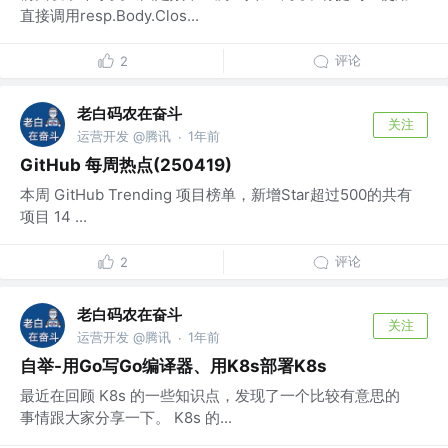
直接调用resp.Body.Clos...
评论
2
老白码农在奋斗
关注
运营开发 @腾讯
1年前
·
GitHub 每周热点(250419)
本周 GitHub Trending 项目榜单，新增Star超过500的共有
项目 14 ...
评论
2
老白码农在奋斗
关注
运营开发 @腾讯
1年前
·
自举-用Go写Go编译器、用K8s部署K8s
最近在回顾 K8s 的一些知识点，发现了一个比较有意思的
事情跟大家分享一下。 K8s 的...