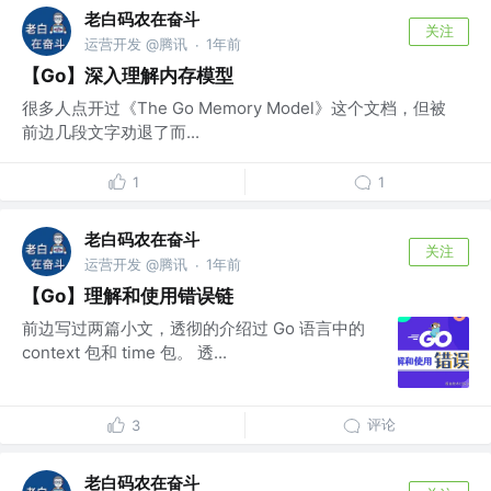
老白码农在奋斗
关注
运营开发 @腾讯
1年前
·
【Go】深入理解内存模型
很多人点开过《The Go Memory Model》这个文档，但被
前边几段文字劝退了而...
1
1
老白码农在奋斗
关注
运营开发 @腾讯
1年前
·
【Go】理解和使用错误链
前边写过两篇小文，透彻的介绍过 Go 语言中的
context 包和 time 包。 透...
评论
3
老白码农在奋斗