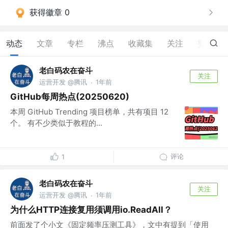
获得徽章 0
动态
文章
专栏
沸点
收藏集
关注
赞
7
老白码农在奋斗
关注
运营开发 @腾讯
1年前
·
GitHub每周热点(20250620)
本周 GitHub Trending 项目榜单，共有项目 12
个。 有不少类似于教程的...
评论
1
老白码农在奋斗
关注
运营开发 @腾讯
1年前
·
为什么HTTP连接复用须调用io.ReadAll？
前面发了个小文《固定频率压测工具》，文中有提到「使用