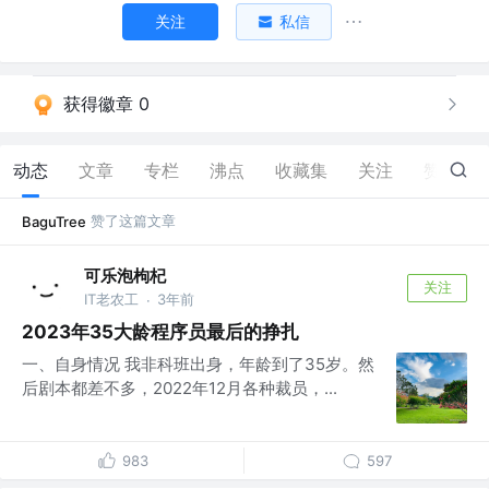
关注
私信
获得徽章 0
动态
文章
专栏
沸点
收藏集
关注
赞
13
赞了这篇文章
BaguTree
可乐泡枸杞
关注
IT老农工
3年前
·
2023年35大龄程序员最后的挣扎
一、自身情况 我非科班出身，年龄到了35岁。然
后剧本都差不多，2022年12月各种裁员，...
983
597