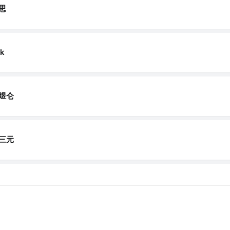
思
k
煜仑
三元