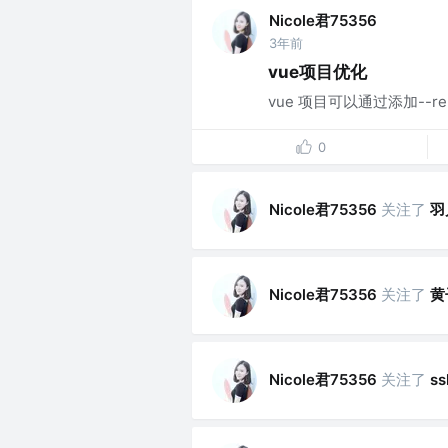
Nicole君75356
3年前
vue项目优化
vue 项目可以通过添加--report命
0
Nicole君75356
关注了
羽
Nicole君75356
关注了
黄
Nicole君75356
关注了
s