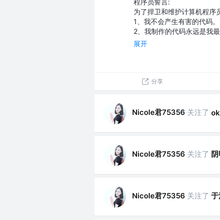
程序员誓言:
为了捍卫和维护计算机程序
1、我不会产生有害的代码。
2、我制作的代码永远是我
展开
分享
Nicole君75356
关注了
ok
Nicole君75356
关注了
阴
Nicole君75356
关注了
于