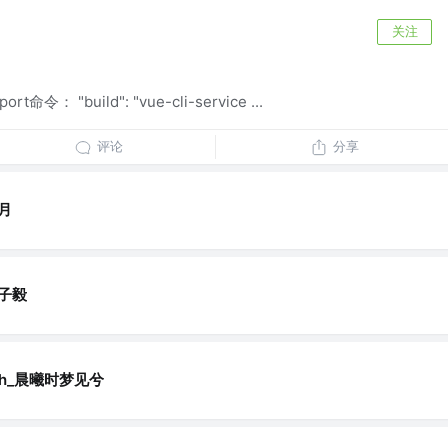
关注
令： "build": "vue-cli-service ...
评论
分享
月
子毅
sh_晨曦时梦见兮