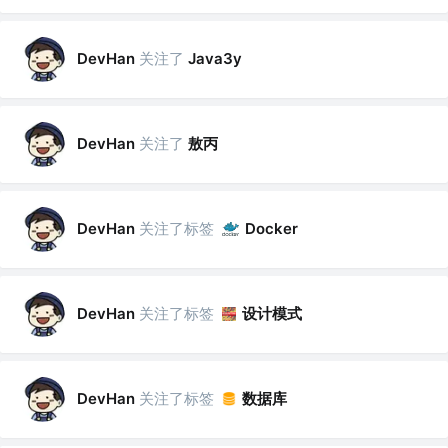
关注了
DevHan
Java3y
关注了
敖丙
DevHan
关注了标签
DevHan
Docker
关注了标签
设计模式
DevHan
关注了标签
数据库
DevHan