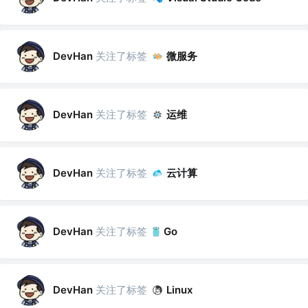
关注了标签
微服务
DevHan
关注了标签
运维
DevHan
关注了标签
云计算
DevHan
关注了标签
DevHan
Go
关注了标签
DevHan
Linux