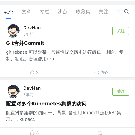
动态
文章
专栏
沸点
收藏集
关注
赞
3
DevHan
关注
5年前
Git合并Commit
git rebase 可以对某一段线性提交历史进行编辑、删除、复
制、粘贴。合理使用reb...
评论
2
DevHan
关注
5年前
配置对多个Kubernetes集群的访问
配置对多集群的访问 一、背景 ​ 当使用 kubectl 连接k8s集
群时，kubect...
3
1