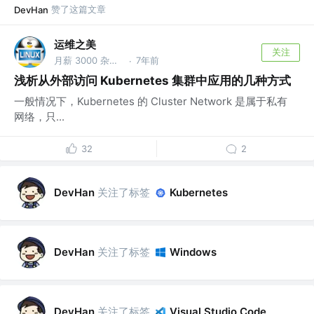
赞了这篇文章
DevHan
运维之美
关注
月薪 3000 杂工一枚
7年前
·
浅析从外部访问 Kubernetes 集群中应用的几种方式
一般情况下，Kubernetes 的 Cluster Network 是属于私有
网络，只...
32
2
关注了标签
DevHan
Kubernetes
关注了标签
DevHan
Windows
关注了标签
DevHan
Visual Studio Code