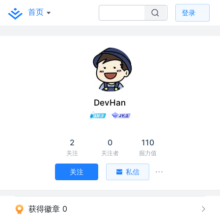
首页
登录
DevHan
2
0
110
关注
关注者
掘力值
关注
私信
获得徽章 0