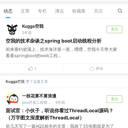
动态
文章
专栏
沸点
收藏集
关注
赞
16
Kugga空我
关注
2年前
空我的技术杂谈之spring boot启动线程分析
闲来垂钓碧溪上，技术海洋逛一逛，嘿嘿，空我今天带大家
看看springboot的web工程...
评论
1
Kugga空我
赞了这篇文章
一枝花算不算浪漫
关注
java开发工程师 @途虎养车
6年前
·
面试官：小伙子，听说你看过ThreadLocal源码？
（万字图文深度解析ThreadLocal）
前几天写了一篇AQS相关的文章：我画了35张图就是为了