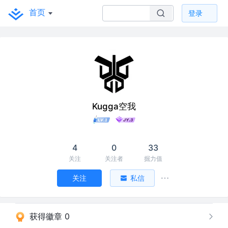
首页
登录
Kugga空我
4
0
33
关注
关注者
掘力值
关注
私信
获得徽章 0