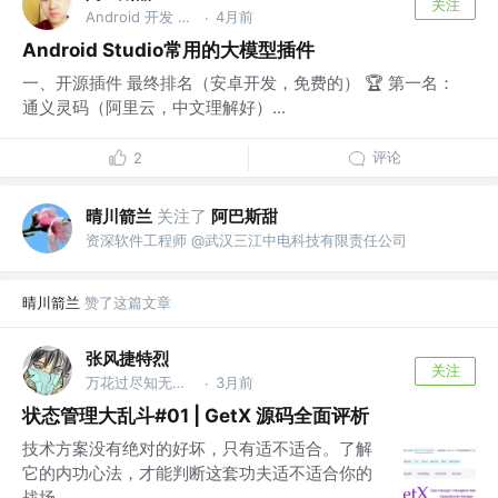
关注
Android 开发 @小淘淘
4月前
·
Android Studio常用的大模型插件
一、开源插件 最终排名（安卓开发，免费的） 🏆 第一名：
通义灵码（阿里云，中文理解好）...
评论
2
晴川箭兰
关注了
阿巴斯甜
资深软件工程师 @武汉三江中电科技有限责任公司
晴川箭兰
赞了这篇文章
张风捷特烈
关注
万花过尽知无物 @编程之王
3月前
·
状态管理大乱斗#01 | GetX 源码全面评析
技术方案没有绝对的好坏，只有适不适合。了解
它的内功心法，才能判断这套功夫适不适合你的
战场...