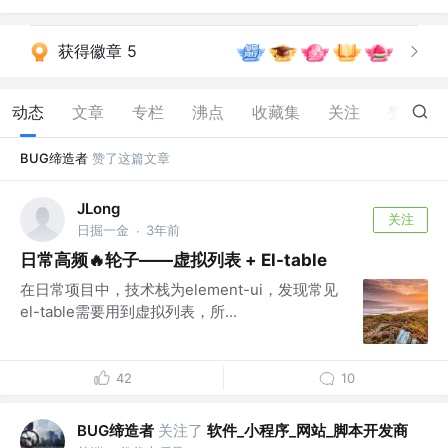
获得徽章 5
动态
文章
专栏
沸点
收藏集
关注
赞
152
BUG缔造者
赞了这篇文章
JLong
关注
日掘一金
3年前
·
日常高频🔥轮子——虚拟列表 + El-table
在日常项目中，技术栈为element-ui，发现常见
el-table需要用到虚拟列表，所...
42
10
BUG缔造者
关注了
软件_小程序_网站_脚本开发商