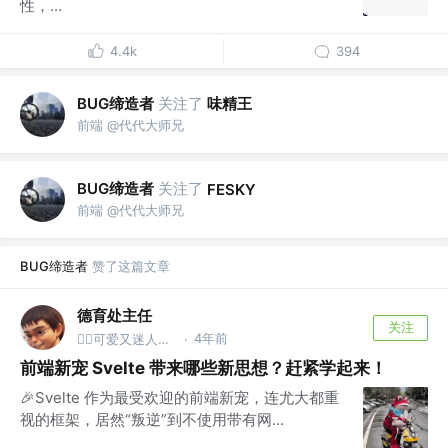
性，...
4.4k
394
BUG缔造者
关注了
味精王
前端 @代代大师兄
BUG缔造者
关注了
FESKY
前端 @代代大师兄
BUG缔造者
赞了这篇文章
德育处主任
关注
4年前
👮‍♂️可爱又迷人的反派保安 @德育处
·
前端新宠 Svelte 带来哪些新思想？赶紧学起来！
🎉Svelte 作为最受欢迎的前端新宠，连尤大都重
视的框架，居然“叛逆”到不使用带有网...