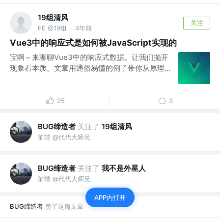
19组清风
关注
FE @19组
4年前
·
Vue3中的响应式是如何被JavaScript实现的
宝啊～来聊聊Vue3中的响应式数据。让我们抛开
现象看本质。文章用通俗易懂的例子带你从原理...
25
3
BUG缔造者
关注了
19组清风
前端 @代代大师兄
BUG缔造者
关注了
我不是外星人
前端 @代代大师兄
APP内打开
BUG缔造者
赞了这篇文章