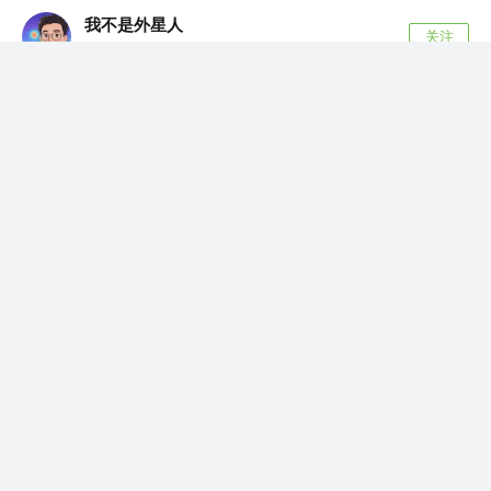
我不是外星人
关注
Ai co dingcoding @攻粽：外星人AI进化录
4年前
·
「深入浅出」主流前端框架更新批处理方式
一 背景 大家好，我是 alien ，一提到更新，是前端框架中
一个老生常谈的问题，这些知...
86
6
BUG缔造者
赞了这篇文章
七月流萤
关注
程序员 @字节跳动
7年前
·
Typescript 中的 interface 和 type 到底有什么区别
但是没有太具体的例子。 明人不说暗话，直接上
区别。 interface 和 type 都...
728
44