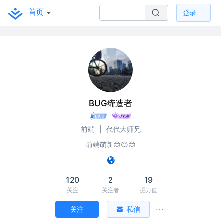
首页
登录
BUG缔造者
前端
|
代代大师兄
前端萌新😊😊😊
120
2
19
关注
关注者
掘力值
关注
私信