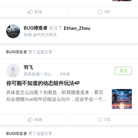
829
191
BUG缔造者
关注了
Ethan_Zhou
前端 @代代大师兄
BUG缔造者
赞了这篇文章
羽飞
关注
风系前端｜iGuangY
5年前
·
你可能不知道的动态组件玩法🍉
具体是怎么玩呢？别着急，听我慢慢道来，看完
后会感慨Vue组件还能这么玩🐶，还会学会一个...
608
175
BUG缔造者
赞了这篇文章