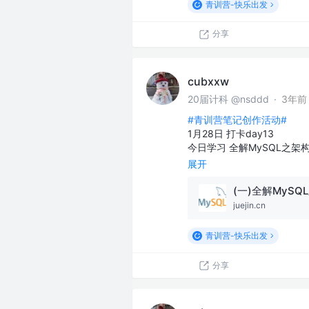
青训营-快乐出发
分享
cubxxw
20届计科 @nsddd
·
3年前
#青训营笔记创作活动#
1月28日 打卡day13
今日学习 全解MySQL之架
展开
juejin.cn
青训营-快乐出发
分享