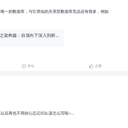
仅是唯一的数据库，与它类似的关系型数据库竞品还有很多，例如
(一)全解MySQL之架构篇：自顶向下深入剖析MySQL整体架构！
评论
点赞
：以后再也不用担心忘记SQL该怎么写啦~…