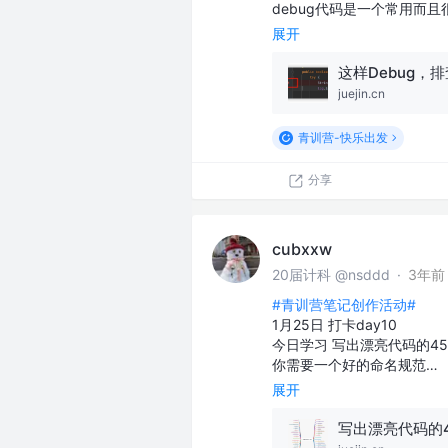
debug代码是一个常用而
展开
这样Debug，排
juejin.cn
青训营-快乐出发
分享
cubxxw
20届计科 @nsddd
·
3年前
#青训营笔记创作活动#
1月25日 打卡day10
今日学习 写出漂亮代码的4
你需要一个好的命名规范…
展开
写出漂亮代码的