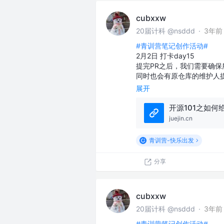
cubxxw
20届计科 @nsddd
·
3年前
#青训营笔记创作活动#
2月2日 打卡day15
提完PR之后，我们需要确
同时也会有原仓库的维护人提
展开
开源101之如何给
juejin.cn
青训营-快乐出发
分享
cubxxw
20届计科 @nsddd
·
3年前
#青训营笔记创作活动#