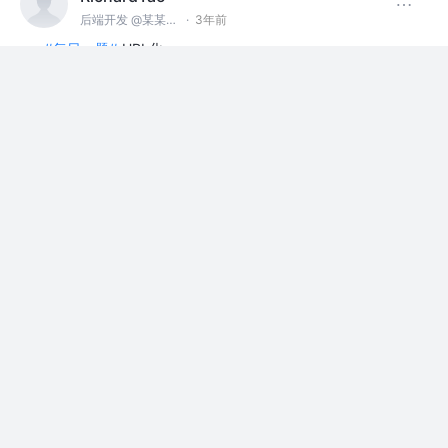
后端开发 @某某科技公司
·
3年前
#每日一题#
URL化
class Solution(object):
def replaceSpace…
展开
评论
点赞
RichardTao
后端开发 @某某科技公司
·
3年前
#每日一题#
提莫攻击