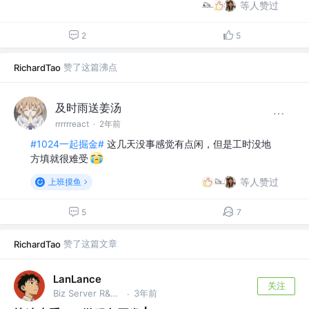
等人赞过
2
5
赞了这篇沸点
RichardTao
及时雨送姜汤
rrrrrreact
·
2年前
#1024一起掘金#
这几天没事感觉有点闲，但是工时没地
方填就很难受
等人赞过
上班摸鱼
5
7
赞了这篇文章
RichardTao
LanLance
关注
Biz Server R&D @美团，Ex 字节跳动、MeshyAI
3年前
·