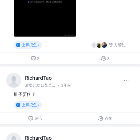
等人赞过
上班摸鱼
2
8
RichardTao
后端开发 @某某科技公司
·
3年前
肚子要疼了
上班摸鱼
评论
点赞
RichardTao