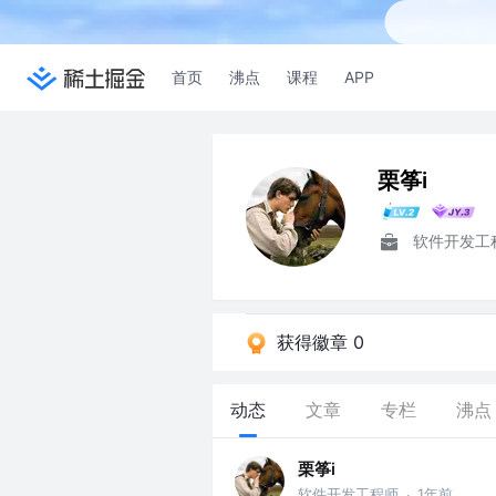
首页
沸点
课程
APP
栗筝i
软件开发工
获得徽章 0
动态
文章
专栏
沸点
栗筝i
软件开发工程师
1年前
·