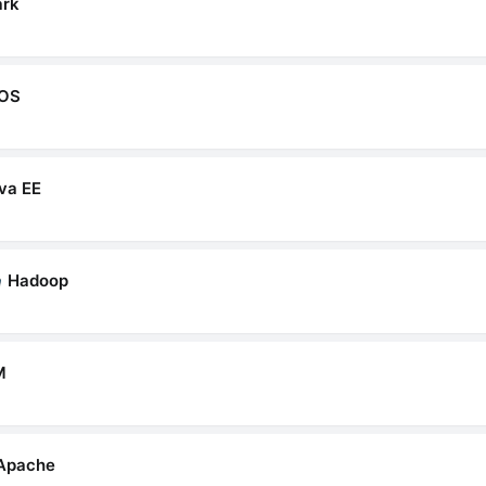
ark
OS
va EE
Hadoop
M
Apache