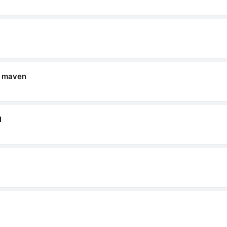
maven
N