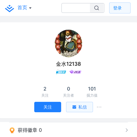
首页
登录
金水12138
2
0
101
关注
关注者
掘力值
关注
私信
获得徽章 0