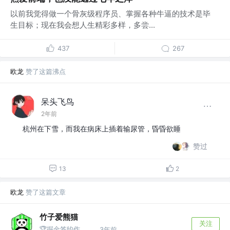
以前我觉得做一个骨灰级程序员、掌握各种牛逼的技术是毕
生目标；现在我会想人生精彩多样，多尝...
437
267
欧龙
赞了这篇沸点
呆头飞鸟
2年前
杭州在下雪，而我在病床上插着输尿管，昏昏欲睡
赞过
13
2
欧龙
赞了这篇文章
竹子爱熊猫
关注
🏆掘金签约作者 @同名公众号：竹子爱熊猫
3年前
·