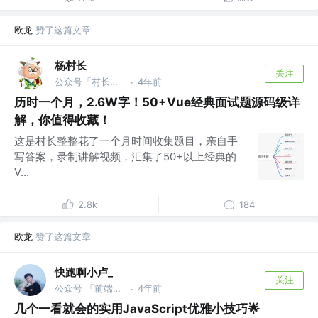
欧龙
赞了这篇文章
杨村长
关注
公众号「村长学前端」 @B站「前端杨村长」
4年前
·
历时一个月，2.6W字！50+Vue经典面试题源码级详
解，你值得收藏！
这是村长整整花了一个月时间收集题目，亲自手
写答案，录制讲解视频，汇集了50+以上经典的
V...
2.8k
184
欧龙
赞了这篇文章
快跑啊小卢_
关注
公众号 「前端快快跑」 @-
4年前
·
几个一看就会的实用JavaScript优雅小技巧🌟