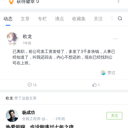
获得徽章 0
动态
文章
专栏
沸点
收藏集
关注
赞
23
欧龙
1年前
已离职，前公司发工资发错了，多发了3千多块钱，人事已
经知道了，叫我还回去，内心不想还的，现在已经找到公
司在上班。
赞过
15
1
欧龙
赞了这篇文章
杨成功
关注
全栈工程师 @公众号: 程序员成功
2年前
·
热爱前端，也没能逃过七年之痒