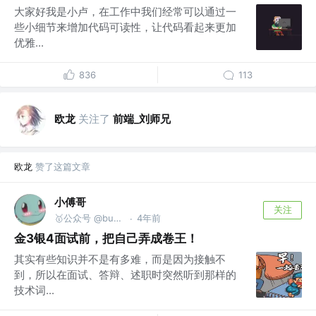
大家好我是小卢，在工作中我们经常可以通过一
些小细节来增加代码可读性，让代码看起来更加
优雅...
836
113
欧龙
关注了
前端_刘师兄
欧龙
赞了这篇文章
小傅哥
关注
🥇公众号 @bugstack虫洞栈 | bugstack.cn
4年前
·
金3银4面试前，把自己弄成卷王！
其实有些知识并不是有多难，而是因为接触不
到，所以在面试、答辩、述职时突然听到那样的
技术词...