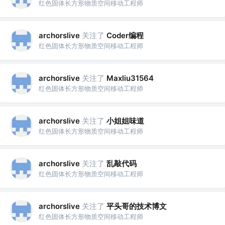
红色固体长方形物质空间移动工程师
关注了
Coder编程
archorslive
红色固体长方形物质空间移动工程师
关注了
archorslive
Maxliu31564
红色固体长方形物质空间移动工程师
关注了
小姐姐味道
archorslive
红色固体长方形物质空间移动工程师
关注了
乱敲代码
archorslive
红色固体长方形物质空间移动工程师
关注了
平头哥的技术博文
archorslive
红色固体长方形物质空间移动工程师