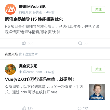
腾讯IMWeb团队
关注
前端开发 @腾讯
4年前
·
腾讯企鹅辅导 H5 性能极致优化
H5 项目是企鹅辅导的核心项目，已迭代四年多，包括了课
程详情页/老师详情页/报名页/支付...
685
33
点燃火焰
赞了这篇文章
掘金安东尼
关注
🌍 @2aran.com
6年前
·
Vue(v2.6.11)万行源码生啃，就硬刚！
众所周知，以下代码就是 vue 的一种直接上手方
式。通过 cdn 可以在线打开 vue....
1.7k
177