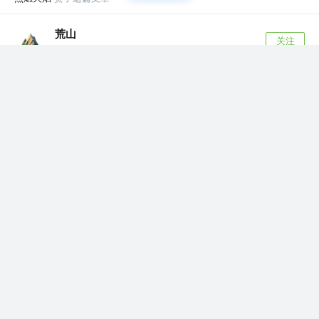
荒山
关注
前端
6年前
·
深入浅出 Babel 上篇：架构和原理 + 实战
✨满满的干货，不容错过哦. 写文不易，点赞是最
大的鼓励。 文章下篇已经更新：深入浅出 B...
1.4k
66
点燃火焰
赞了这篇文章
zz_jesse
关注
fe 公众号 @前端技术江湖
6年前
·
【长文慎入】一文吃透 React SSR 服务端渲染和同构
原理
前段时间一直在研究react ssr技术，然后写了一个完整的
ssr开发骨架。今天写文，主...