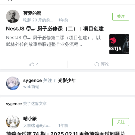
菠萝的蜜
关注
吃胖 20 斤的前端仔 @互联网某厂
1年前
·
NestJS 🧑‍🍳 厨子必修课（二）：项目创建
NestJS 🧑‍🍳 厨子必修第二课（项目创建）。以
武林外传的故事串联起整个业务流程...
评论
4
关注了
光影少年
sygence
web前端
赞了这篇文章
sygence
晴小篆
关注
大前端 @ByteDance
1年前
·
前端面试第 74 期 - 2025.02.11 更新前端面试问题总