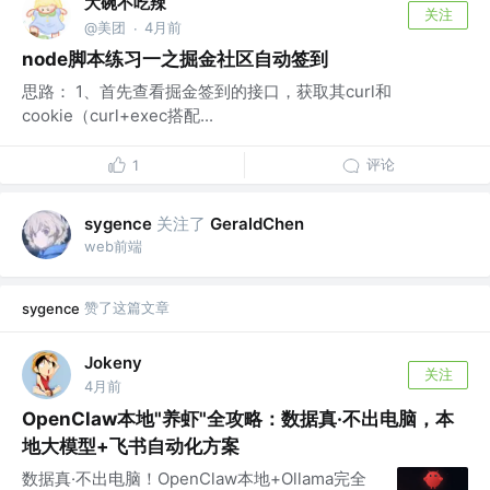
大碗不吃辣
关注
@美团
4月前
·
node脚本练习一之掘金社区自动签到
思路： 1、首先查看掘金签到的接口，获取其curl和
cookie（curl+exec搭配...
评论
1
关注了
sygence
GeraldChen
web前端
赞了这篇文章
sygence
Jokeny
关注
4月前
OpenClaw本地"养虾"全攻略：数据真·不出电脑，本
地大模型+飞书自动化方案
数据真·不出电脑！OpenClaw本地+Ollama完全