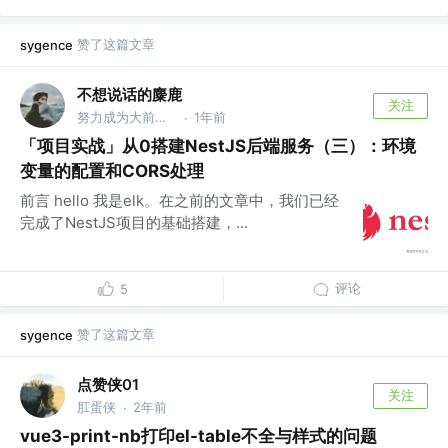
赞了这篇文章
sygence
不想说话的麋鹿
关注
努力成为大前端的小小前端 @渴望大厂的小小互联网
1年前
·
「项目实战」从0搭建NestJS后端服务（三）：环境
变量的配置和CORS处理
前言 hello 我是elk。在之前的文章中，我们已经
完成了NestJS项目的基础搭建，...
评论
5
赞了这篇文章
sygence
点赞侠01
关注
肛蛋侠
2年前
·
vue3-print-nb打印el-table不全与样式的问题