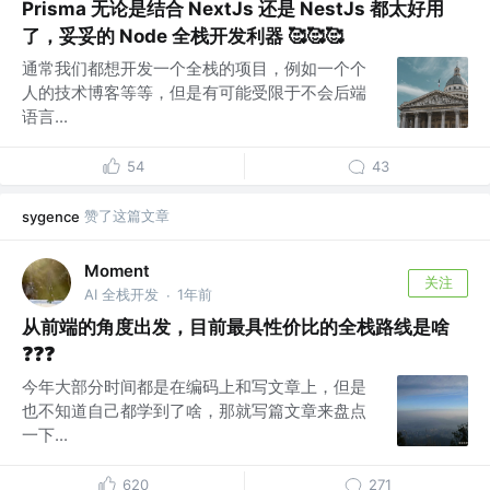
Prisma 无论是结合 NextJs 还是 NestJs 都太好用
了，妥妥的 Node 全栈开发利器 🥰🥰🥰
通常我们都想开发一个全栈的项目，例如一个个
人的技术博客等等，但是有可能受限于不会后端
语言...
54
43
赞了这篇文章
sygence
Moment
关注
AI 全栈开发
1年前
·
从前端的角度出发，目前最具性价比的全栈路线是啥
❓❓❓
今年大部分时间都是在编码上和写文章上，但是
也不知道自己都学到了啥，那就写篇文章来盘点
一下...
620
271