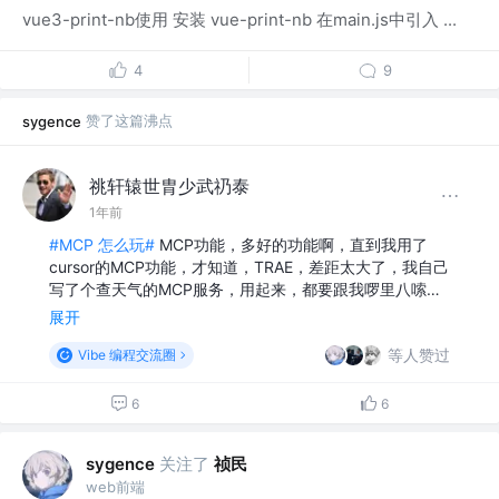
vue3-print-nb使用 安装 vue-print-nb 在main.js中引入 ...
4
9
赞了这篇沸点
sygence
祧轩辕世胄少武礽泰
1年前
#MCP 怎么玩#
MCP功能，多好的功能啊，直到我用了
cursor的MCP功能，才知道，TRAE，差距太大了，我自己
写了个查天气的MCP服务，用起来，都要跟我啰里八嗦…
展开
等人赞过
Vibe 编程交流圈
6
6
关注了
祯民
sygence
web前端