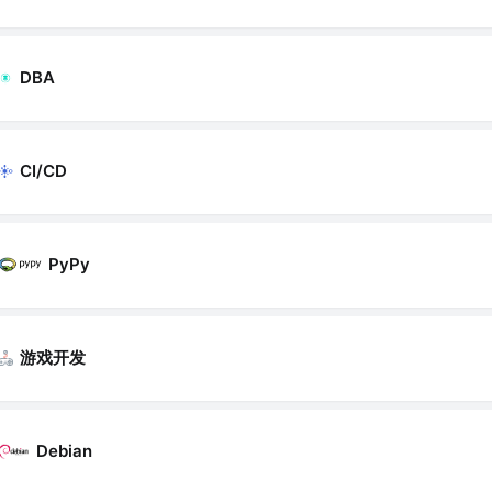
DBA
CI/CD
PyPy
游戏开发
Debian