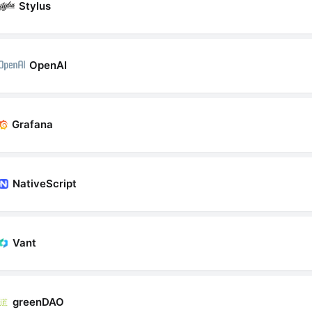
Stylus
OpenAI
Grafana
NativeScript
Vant
greenDAO