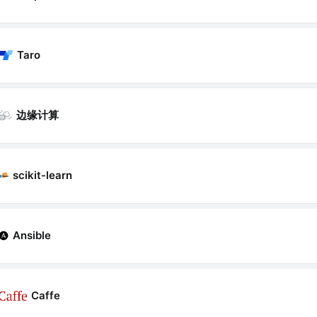
Taro
边缘计算
scikit-learn
Ansible
Caffe