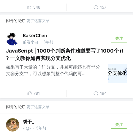
548
157
闪亮的屁灯
赞了这篇文章
BakerChen
关注
前端小白
3年前
·
JavaScript | 1000个判断条件难道要写了1000个 if
? 一文教你如何实现分支优化
如果写了大量的 `if` 分支，并且可能还具有**分
支套分支**，可以想象到整个代码的可...
781
194
闪亮的屁灯
赞了这篇文章
饼干_
关注
5年前
- @-
·