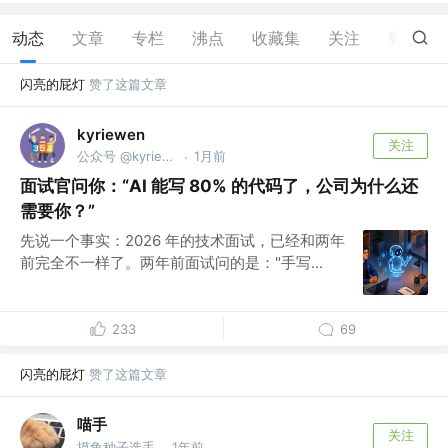
动态
文章
专栏
沸点
收藏集
关注
赞
80
闪亮的屁灯
赞了这篇文章
kyriewen
关注
公众号 @kyriewen11
1月前
·
面试官问你：“AI 能写 80% 的代码了，公司为什么还
需要你？”
先说一个事实：2026 年的技术面试，已经和两年
前完全不一样了。两年前面试问的是："手写...
233
69
闪亮的屁灯
赞了这篇文章
喵手
关注
摸鱼种子选手
1年前
·