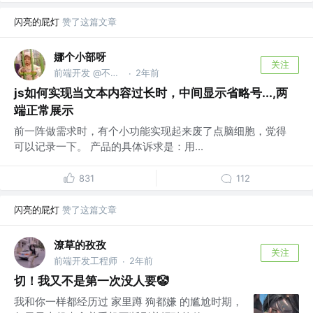
闪亮的屁灯
赞了这篇文章
娜个小部呀
关注
前端开发 @不想告诉你
2年前
·
js如何实现当文本内容过长时，中间显示省略号...,两
端正常展示
前一阵做需求时，有个小功能实现起来废了点脑细胞，觉得
可以记录一下。 产品的具体诉求是：用...
831
112
闪亮的屁灯
赞了这篇文章
潦草的孜孜
关注
前端开发工程师
2年前
·
切！我又不是第一次没人要🤡
我和你一样都经历过 家里蹲 狗都嫌 的尴尬时期，