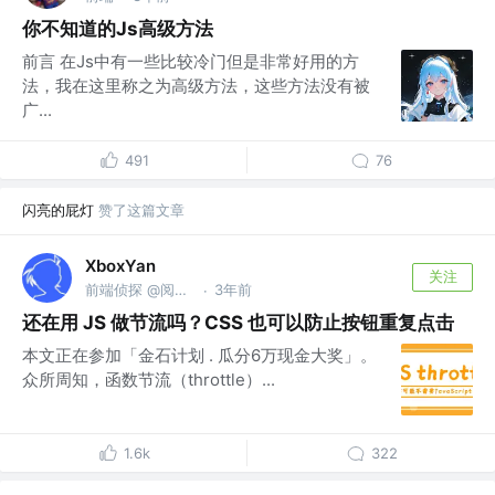
你不知道的Js高级方法
前言 在Js中有一些比较冷门但是非常好用的方
法，我在这里称之为高级方法，这些方法没有被
广...
491
76
闪亮的屁灯
赞了这篇文章
XboxYan
关注
前端侦探 @阅文集团
3年前
·
还在用 JS 做节流吗？CSS 也可以防止按钮重复点击
本文正在参加「金石计划 . 瓜分6万现金大奖」。
众所周知，函数节流（throttle）...
1.6k
322