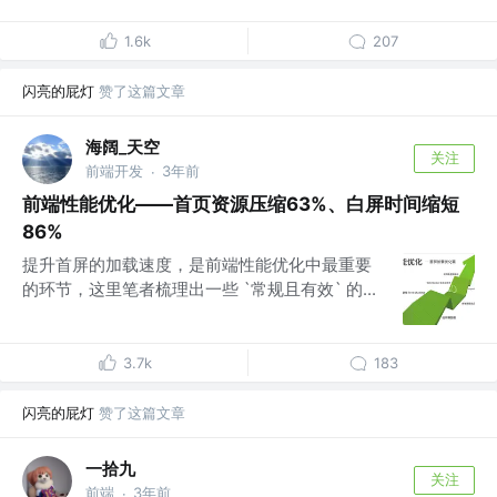
1.6k
207
闪亮的屁灯
赞了这篇文章
海阔_天空
关注
前端开发
3年前
·
前端性能优化——首页资源压缩63%、白屏时间缩短
86%
提升首屏的加载速度，是前端性能优化中最重要
的环节，这里笔者梳理出一些 `常规且有效` 的...
3.7k
183
闪亮的屁灯
赞了这篇文章
一拾九
关注
前端
3年前
·