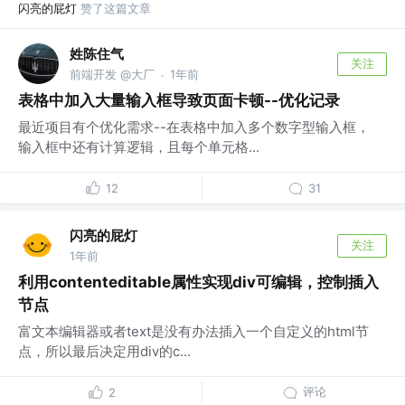
闪亮的屁灯
赞了这篇文章
姓陈住气
关注
前端开发 @大厂
1年前
·
表格中加入大量输入框导致页面卡顿--优化记录
最近项目有个优化需求--在表格中加入多个数字型输入框，
输入框中还有计算逻辑，且每个单元格...
12
31
闪亮的屁灯
关注
1年前
利用contenteditable属性实现div可编辑，控制插入
节点
富文本编辑器或者text是没有办法插入一个自定义的html节
点，所以最后决定用div的c...
评论
2