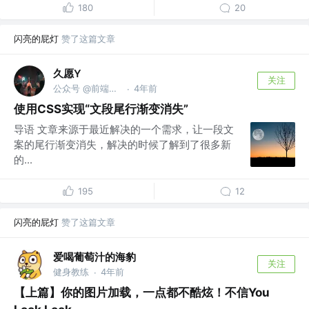
180
20
闪亮的屁灯
赞了这篇文章
久愿Y
关注
公众号 @前端闲谈
4年前
·
使用CSS实现“文段尾行渐变消失”
导语 文章来源于最近解决的一个需求，让一段文
案的尾行渐变消失，解决的时候了解到了很多新
的...
195
12
闪亮的屁灯
赞了这篇文章
爱喝葡萄汁的海豹
关注
健身教练
4年前
·
【上篇】你的图片加载，一点都不酷炫！不信You