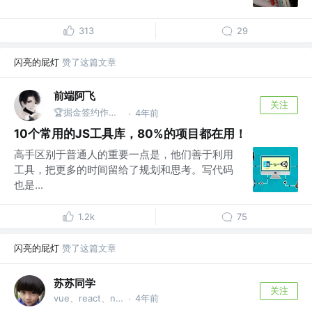
313
29
闪亮的屁灯
赞了这篇文章
前端阿飞
关注
🏆掘金签约作者 @武汉
4年前
·
10个常用的JS工具库，80%的项目都在用！
高手区别于普通人的重要一点是，他们善于利用
工具，把更多的时间留给了规划和思考。写代码
也是...
1.2k
75
闪亮的屁灯
赞了这篇文章
苏苏同学
关注
vue、react、node
4年前
·