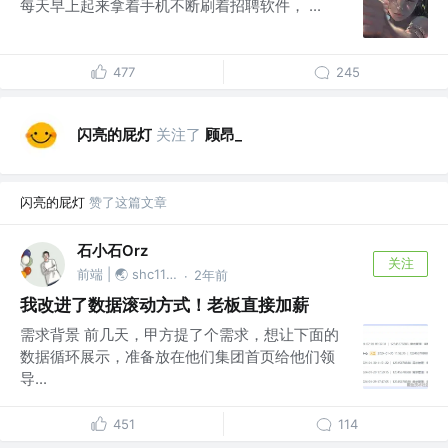
每天早上起来拿着手机不断刷着招聘软件， ...
477
245
闪亮的屁灯
关注了
顾昂_
闪亮的屁灯
赞了这篇文章
石小石Orz
关注
前端 | 🌏 shc1139874527
2年前
·
我改进了数据滚动方式！老板直接加薪
需求背景 前几天，甲方提了个需求，想让下面的
数据循环展示，准备放在他们集团首页给他们领
导...
451
114