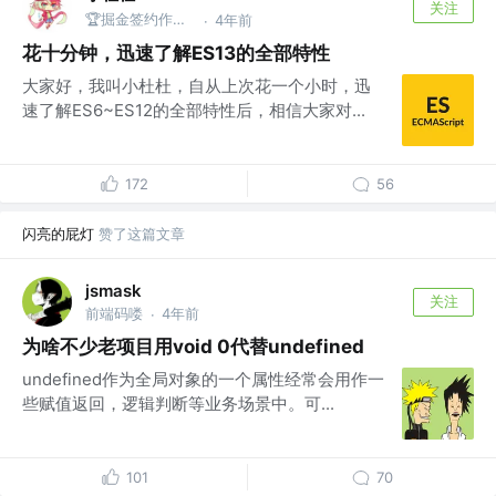
关注
🏆掘金签约作者 @公众号：杜杜的全栈之旅
4年前
·
花十分钟，迅速了解ES13的全部特性
大家好，我叫小杜杜，自从上次花一个小时，迅
速了解ES6~ES12的全部特性后，相信大家对...
172
56
闪亮的屁灯
赞了这篇文章
jsmask
关注
前端码喽
4年前
·
为啥不少老项目用void 0代替undefined
undefined作为全局对象的一个属性经常会用作一
些赋值返回，逻辑判断等业务场景中。可...
101
70