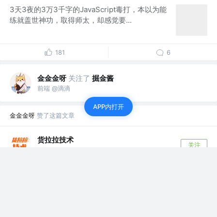
3天3夜的3万3千字的JavaScript毒打，本以为能
练就盖世神功，取得师太，却感觉要...
181
6
金金金呀
关注了
掘金酱
前端 @滴滴
APP内打开
金金金呀
赞了这篇文章
货拉拉技术
关注
货拉拉技术 @货拉拉集团
4年前
·
货拉拉H5离线包原理与实践
1.前言 货拉拉自研H5离线包SDK，能显著提升H5
打开速度，已在多个业务中落地。车型介...