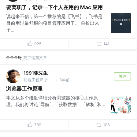
要离职了，记录一下个人在用的 Mac 应用
说起来不信，第一个推荐的是【飞书】，飞书是
目前用过最舒服的项目管理应用了。 单拎出来一
个...
925
141
金金金呀
赞了这篇文章
1991张先生
关注
前端工程师 @GothamCity | vx superZidan41
3年前
·
浏览器工作原理
本文从多个维度详细分析浏览器的核心工作原
理。我们将讨论`导航`、`获取数据`、`解析`和...
739
106