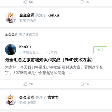
56
14
金金金呀
关注了
KenXu
前端 @滴滴
金金金呀
赞了这篇文章
KenXu
关注
大前端负责人 @百度
5年前
·
最全汇总之微前端知识和实战（EMP技术方案）
大家好，今天我们将带来EMP微前端解决方案。看到这个名
字，大家脑海里是否会想起这些问题：...
26
14
金金金呀
关注了
吉古力
前端 @滴滴