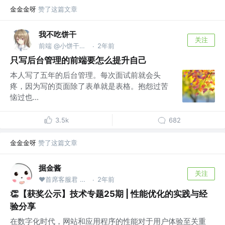
金金金呀
赞了这篇文章
我不吃饼干
关注
前端 @小饼干无限公司
2年前
·
只写后台管理的前端要怎么提升自己
本人写了五年的后台管理。每次面试前就会头
疼，因为写的页面除了表单就是表格。抱怨过苦
恼过也...
3.5k
682
金金金呀
赞了这篇文章
掘金酱
关注
❤首席客服君 @掘金
2年前
·
👏【获奖公示】技术专题25期 | 性能优化的实践与经
验分享
在数字化时代，网站和应用程序的性能对于用户体验至关重