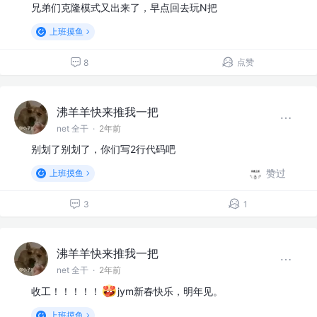
兄弟们克隆模式又出来了，早点回去玩N把
上班摸鱼
点赞
8
沸羊羊快来推我一把
net 全干
·
2年前
别划了别划了，你们写2行代码吧
赞过
上班摸鱼
3
1
沸羊羊快来推我一把
net 全干
·
2年前
收工！！！！！
jym新春快乐，明年见。
上班摸鱼