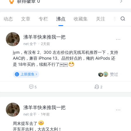
获得徽章 0
动态
文章
专栏
沸点
收藏集
关注
赞
49
沸羊羊快来推我一把
net 全干
·
2天前
jym，有没有 2、300 左右价位的无线耳机推荐一下，支持
AAC的，兼容 iPhone 13。品控好点的，俺的 AirPods 还
是 18年买的，续航不行了￼￼
赞过
上班摸鱼
5
2
沸羊羊快来推我一把
net 全干
·
1年前
周末提车去了
开车开吉利，大吉又大利！