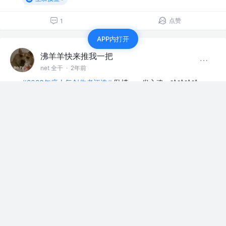
点赞
1
APP内打开
沸羊羊快来推我一把
net 全干
·
2年前
#2023年度人气创作者评选#
卧槽，一发入魂，哈哈哈哈
哈哈哈，走了狗屎运了今天
赞过
上班摸鱼
9
3