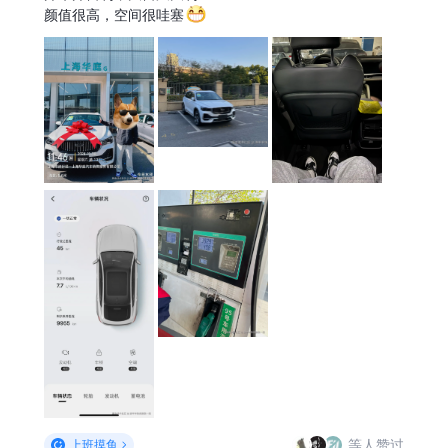
颜值很高，空间很哇塞
等人赞过
上班摸鱼