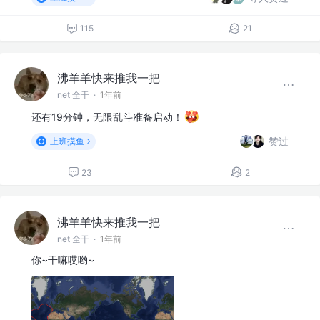
115
21
沸羊羊快来推我一把
net 全干
·
1年前
还有19分钟，无限乱斗准备启动！
赞过
上班摸鱼
23
2
沸羊羊快来推我一把
net 全干
·
1年前
你~干嘛哎哟~