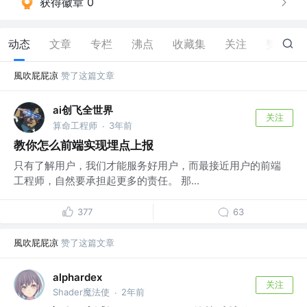
获得徽章 0
动态
文章
专栏
沸点
收藏集
关注
赞
30
風吹屁屁凉
赞了这篇文章
ai创飞全世界
关注
算命工程师
3年前
·
教你怎么前端实现埋点上报
只有了解用户，我们才能服务好用户，而最接近用户的前端
工程师，自然要承担起更多的责任。 那...
377
63
風吹屁屁凉
赞了这篇文章
alphardex
关注
Shader魔法使
2年前
·