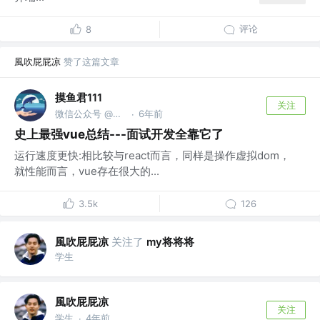
评论
8
風吹屁屁凉
赞了这篇文章
摸鱼君111
关注
微信公众号 @码农爱摸鱼
6年前
·
史上最强vue总结---面试开发全靠它了
运行速度更快:相比较与react而言，同样是操作虚拟dom，
就性能而言，vue存在很大的...
3.5k
126
風吹屁屁凉
关注了
my将将将
学生
風吹屁屁凉
关注
学生
4年前
·