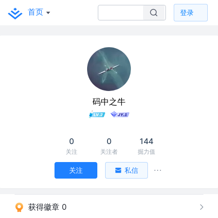
首页
登录
码中之牛
0
0
144
关注
关注者
掘力值
关注
私信
获得徽章 0