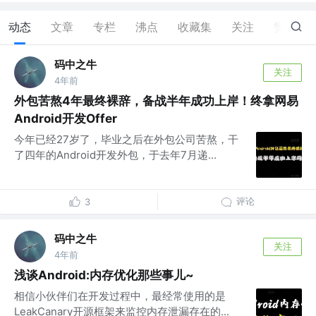
动态
文章
专栏
沸点
收藏集
关注
赞
2
码中之牛
关注
4年前
外包苦熬4年最终裸辞，备战半年成功上岸！终拿网易
Android开发Offer
今年已经27岁了，毕业之后在外包公司苦熬，干
了四年的Android开发外包，于去年7月递...
评论
3
码中之牛
关注
4年前
浅谈Android:内存优化那些事儿~
相信小伙伴们在开发过程中，最经常使用的是
LeakCanary开源框架来监控内存泄漏存在的...