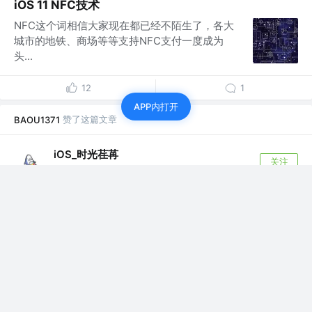
iOS 11 NFC技术
NFC这个词相信大家现在都已经不陌生了，各大
城市的地铁、商场等等支持NFC支付一度成为
头...
12
1
APP内打开
赞了这篇文章
BAOU1371
iOS_时光荏苒
关注
7年前
Cleaner For Xcode编译
最近公司给配发一个最新版的macbook pro, 然后经过一顿
折腾以后发现原来的软件 ...
评论
4
关注了
一线搬砖工人
BAOU1371
iOS开发