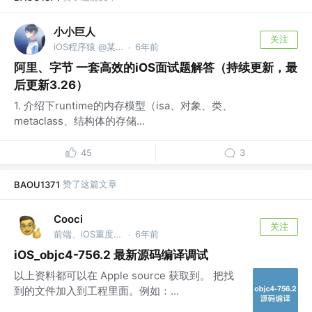
小小巨人
关注
iOS程序猿 @某某厂
6年前
·
阿里、字节 一套高效的iOS面试题解答（持续更新，最
后更新3.26）
1. 介绍下runtime的内存模型（isa、对象、类、
metaclass、结构体的存储...
45
3
赞了这篇文章
BAOU1371
Cooci
关注
前端、iOS重度爱好者、专治跳槽加薪 @LG
6年前
·
iOS_objc4-756.2 最新源码编译调试
以上资料都可以在 Apple source 获取到。 把找
到的文件加入到工程里面。例如：...