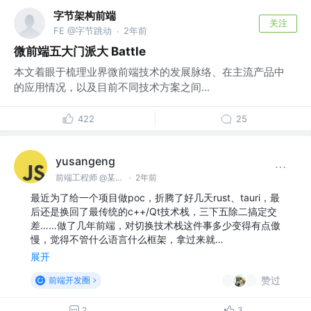
字节架构前端
关注
FE @字节跳动
2年前
·
微前端五大门派大 Battle
本文着眼于梳理业界微前端技术的发展脉络、在主流产品中
的应用情况，以及目前不同技术方案之间...
422
25
yusangeng
前端工程师 @某家电企业
·
2年前
最近为了给一个项目做poc，折腾了好几天rust、tauri，最
后还是换回了最传统的c++/Qt技术栈，三下五除二搞定交
差……做了几年前端，对切换技术栈这件事多少变得有点傲
慢，觉得不管什么语言什么框架，拿过来就…
展开
赞过
前端开发圈
2
3