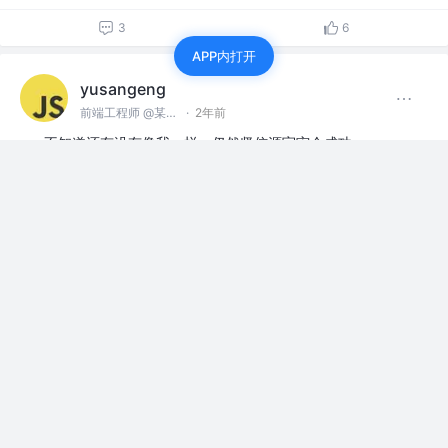
3
6
APP内打开
yusangeng
前端工程师 @某家电企业
·
2年前
不知道还有没有像我一样，仍然坚信源宇宙会成功——
1. “元宇宙运动”的本质，是社群与社会的全面数字化转型。
…
展开
赞过
技术交流圈
5
1
yusangeng
前端工程师 @某家电企业
·
2年前
我感觉我打开了潘多拉的魔盒——我教了我儿子用文心一
言写作文