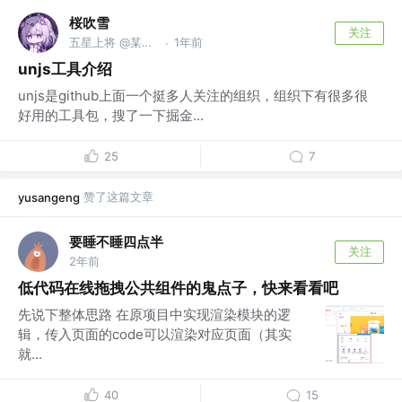
桜吹雪
关注
五星上将 @某小区
1年前
·
unjs工具介绍
unjs是github上面一个挺多人关注的组织，组织下有很多很
好用的工具包，搜了一下掘金...
25
7
赞了这篇文章
yusangeng
要睡不睡四点半
关注
2年前
低代码在线拖拽公共组件的鬼点子，快来看看吧
先说下整体思路 在原项目中实现渲染模块的逻
辑，传入页面的code可以渲染对应页面（其实
就...
40
15