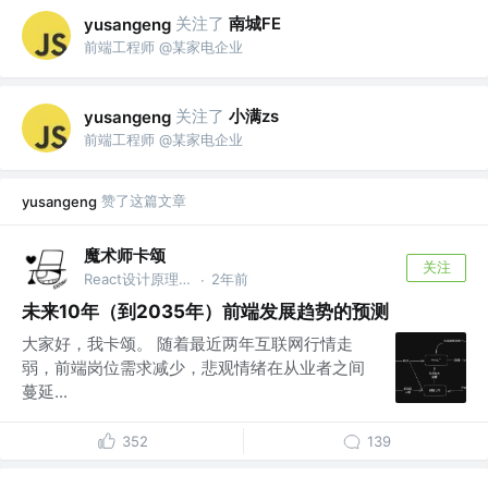
关注了
南城FE
yusangeng
前端工程师 @某家电企业
关注了
小满zs
yusangeng
前端工程师 @某家电企业
赞了这篇文章
yusangeng
魔术师卡颂
关注
React设计原理 作者 @裸辞前是前端｜自由职业3年
2年前
·
未来10年（到2035年）前端发展趋势的预测
大家好，我卡颂。 随着最近两年互联网行情走
弱，前端岗位需求减少，悲观情绪在从业者之间
蔓延...
352
139