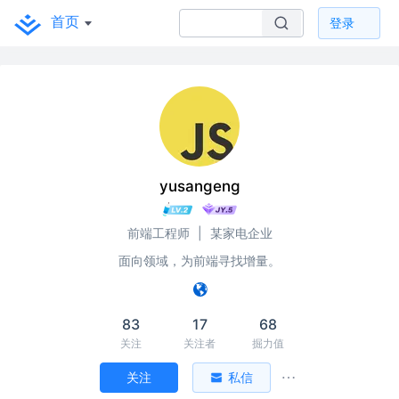
首页
登录
yusangeng
前端工程师
|
某家电企业
面向领域，为前端寻找增量。
83
17
68
关注
关注者
掘力值
关注
私信