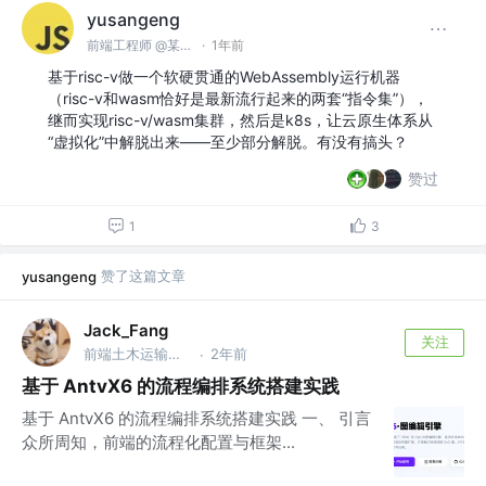
yusangeng
前端工程师 @某家电企业
·
1年前
基于risc-v做一个软硬贯通的WebAssembly运行机器
（risc-v和wasm恰好是最新流行起来的两套“指令集”），
继而实现risc-v/wasm集群，然后是k8s，让云原生体系从
“虚拟化”中解脱出来——至少部分解脱。有没有搞头？
赞过
1
3
赞了这篇文章
yusangeng
Jack_Fang
关注
前端土木运输工程狮
2年前
·
基于 AntvX6 的流程编排系统搭建实践
基于 AntvX6 的流程编排系统搭建实践 一、 引言
众所周知，前端的流程化配置与框架...