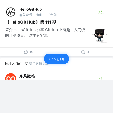
HelloGitHub
关注
@公众号：HelloGitHub
1年前
·
《HelloGitHub》第 111 期
简介 HelloGitHub 分享 GitHub 上有趣、入门级
的开源项目。 这里有实战...
19
3
APP内打开
国才大叔的小屋
赞了这篇文章
东风微鸣
关注
架构师
3月前
·
中年男人的梦魇：房产缩水、失业危机与痛失至亲
一个噩梦，把中年男人最怕的三件事——房产缩水、技术淘
汰、至亲离去——打包塞进了同一个夜晚...