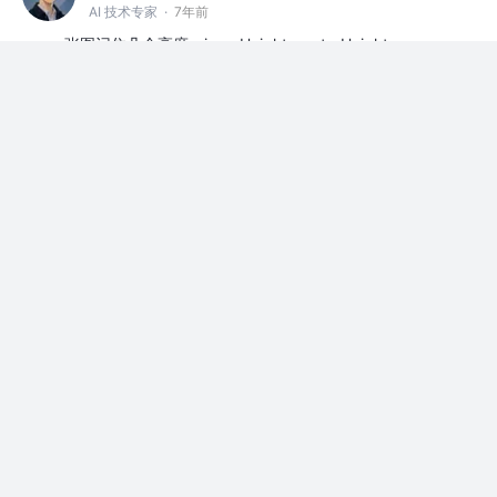
AI 技术专家
·
7年前
一张图记住几个高度。innerHeight、outerHeight、
Height、availHeight、clientHeight
等人赞过
照片展览馆
5
112
ConardLi
AI 技术专家
·
7年前