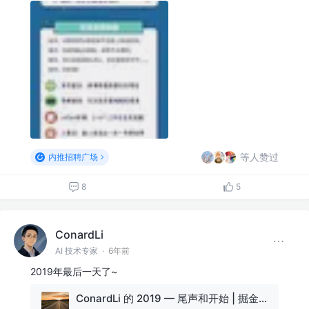
等人赞过
内推招聘广场
8
5
ConardLi
AI 技术专家
·
6年前
2019年最后一天了~
ConardLi 的 2019 — 尾声和开始 | 掘金年度征文