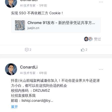
AI 技术专家
·
5年前
实现 SSO 不再依赖三方 Cookie！
Chrome 91发布 - 新的登录凭证共享方案、支持剪贴板读取文件
juejin.cn
赞过
2
2
ConardLi
AI 技术专家
·
6年前
抖音/火山前端架构诚邀你加入！不论你是业界大牛还是潜
力小白，都可以在这找到合适的机会
校招内推码 ：DRZUM5Z
社招直接联系我
邮箱：lishiqi.conard@by…
展开