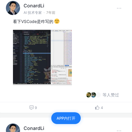
ConardLi
AI 技术专家
·
7年前
看下VSCode是咋写的
等人赞过
9
4
APP内打开
ConardLi