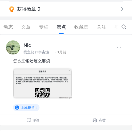
获得徽章 0
动态
文章
专栏
沸点
收藏集
关注
赞
143
Nic
摸鱼侠 @宇宙渔业无限公司
·
1月前
怎么注销还这么麻烦
上班摸鱼
评论
点赞