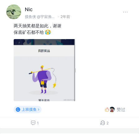
Nic
摸鱼侠 @宇宙渔业无限公司
·
2年前
两天抽奖都是如此，谢谢
保底矿石都不给
赞过
上班摸鱼
1
2