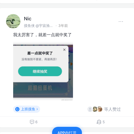
Nic
摸鱼侠 @宇宙渔业无限公司
·
3年前
我太厉害了，就差一点就中奖了
等人赞过
上班摸鱼
6
5
APP内打开