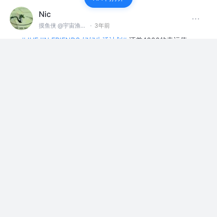
Nic
摸鱼侠 @宇宙渔业无限公司
·
3年前
#JUEJIN FRIENDS 好好生活计划#
还差4000的幸运值，
5w的矿石，也就是2500的幸运值，不太够，继续攒
赞过
上班摸鱼
评论
1