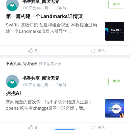
书香共享_阅读无界
关注
iOS开发 @九州文化
3年前
·
第一篇构建一个Landmarks详情页
SwiftUI基础知识 创建和组合视图 本教程通过构
建一个Landmarks项目来引导学...
评论
2
书香共享_阅读无界
赞了这篇文章
书香共享_阅读无界
关注
iOS开发 @九州文化
3年前
·
拥抱AI
来到掘金的首次作，话不多说开始进入正题；
openai携带者chatgpt席卷全球之际，我...
评论
5