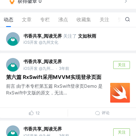
获得徽章 0
动态
文章
专栏
沸点
收藏集
关注
赞
18
书香共享_阅读无界
关注了
文如秋雨
iOS开发 @九州文化
书香共享_阅读无界
关注
iOS开发 @九州文化
3年前
·
第六篇 RxSwift采用MVVM实现登录页面
前言 由于本专栏第五篇 RxSwift登录页Demo 是
RxSwift中文版的原文，无法...
评论
12
书香共享_阅读无界
关注
iOS开发 @九州文化
3年前
·