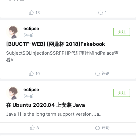
13
1
eclipse
关注
5年前
[BUUCTF-WEB] [网鼎杯 2018]Fakebook
SubjectSQLInjectionSSRFPHP代码审计MindPalace查
看/r...
评论
10
eclipse
关注
5年前
在 Ubuntu 2020.04 上安装 Java
Java 11 is the long term support version. Ja...
评论
8