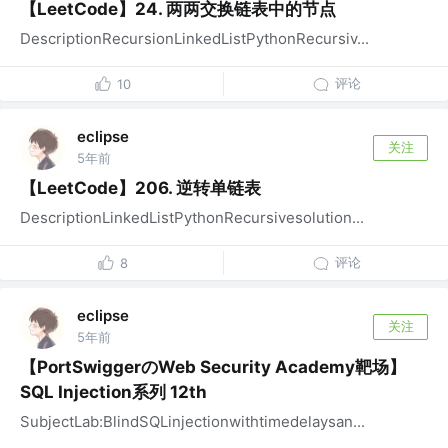
【LeetCode】24. 两两交换链表中的节点
DescriptionRecursionLinkedListPythonRecursiv...
评论
10
eclipse
关注
5年前
【LeetCode】206. 逆转单链表
DescriptionLinkedListPythonRecursivesolution...
评论
8
eclipse
关注
5年前
【PortSwiggerのWeb Security Academy靶场】
SQL Injection系列 12th
SubjectLab:BlindSQLinjectionwithtimedelaysan...