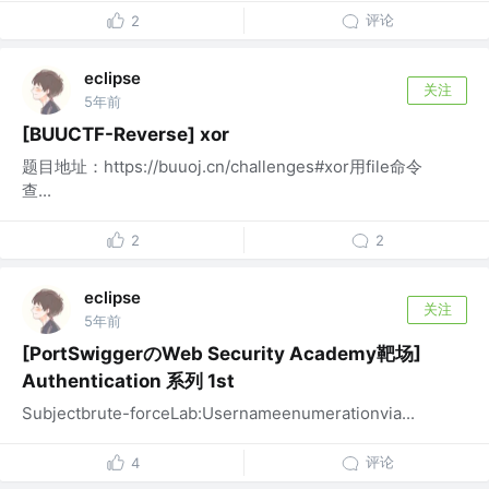
评论
2
eclipse
关注
5年前
[BUUCTF-Reverse] xor
题目地址：https://buuoj.cn/challenges#xor用file命令
查...
2
2
eclipse
关注
5年前
[PortSwiggerのWeb Security Academy靶场]
Authentication 系列 1st
Subjectbrute-forceLab:Usernameenumerationvia...
评论
4