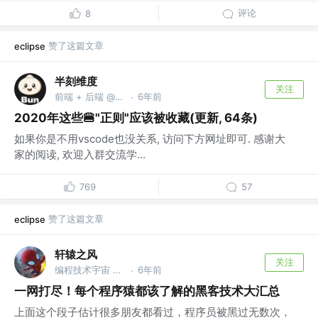
评论
8
赞了这篇文章
eclipse
半刻维度
关注
前端 + 后端 @any-rule / any-touch 开发者
6年前
·
2020年这些🍔"正则"应该被收藏(更新, 64条)
如果你是不用vscode也没关系, 访问下方网址即可. 感谢大
家的阅读, 欢迎入群交流学...
769
57
赞了这篇文章
eclipse
轩辕之风
关注
编程技术宇宙 @公众号
6年前
·
一网打尽！每个程序猿都该了解的黑客技术大汇总
上面这个段子估计很多朋友都看过，程序员被黑过无数次，