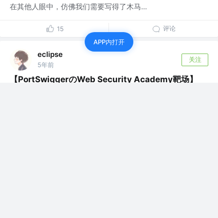
在其他人眼中，仿佛我们需要写得了木马...
评论
15
APP内打开
eclipse
关注
5年前
【PortSwiggerのWeb Security Academy靶场】
SQL Injection系列 10th
SubjectLab:BlindSQLinjectionwithconditionale...
12
2
eclipse
关注
5年前
【PortSwiggerのWeb Security Academy靶场】
SQL Injection系列 9th
不用注释符还是没能解决group_concat和limit的问题（可
能是数据库不支持这个...