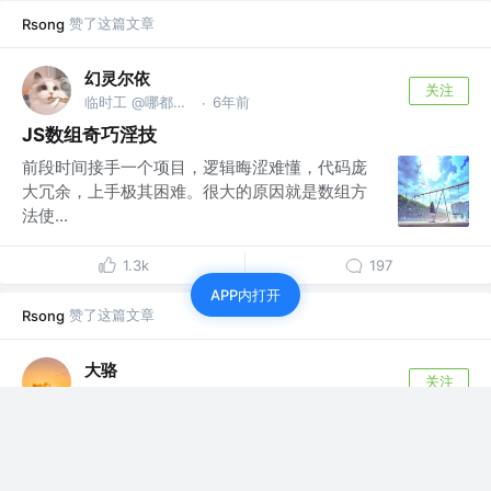
赞了这篇文章
Rsong
幻灵尔依
关注
临时工 @哪都通公司
6年前
·
JS数组奇巧淫技
前段时间接手一个项目，逻辑晦涩难懂，代码庞
大冗余，上手极其困难。很大的原因就是数组方
法使...
1.3k
197
APP内打开
赞了这篇文章
Rsong
大骆
关注
前端工程师
4年前
·
你会用ES6，那倒是用啊！
不是标题党，这是一位leader在一次代码评审会对小组成员
发出的“怒吼”，原因是在代码评...