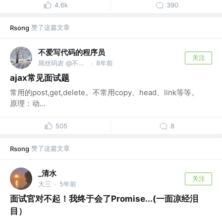
4.6k
390
赞了这篇文章
Rsong
不爱写代码的程序员
关注
屌丝码农 @不知名企业
8年前
·
ajax常见面试题
常用的post,get,delete。不常用copy、head、link等等。
原理：动...
505
8
赞了这篇文章
Rsong
_清水
关注
大三
5年前
·
面试官对不起！我终于会了Promise...(一面凉经泪
目）