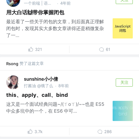
一个前端 | 语雀@Rockky
4年前
·
用大白话🙌带你掌握闭包
最近看了一些关于闭包的文章，到后面真正理解
闭包时，发现其实大多数文章讲得还是稍微复杂
了一...
321
61
赞了这篇文章
Rsong
sunshine小小倩
关注
打酱油 @饿了么
8年前
·
this、apply、call、bind
这又是一个面试经典问题~/(ㄒoㄒ)/~~也是 ES5
中众多坑中的一个，在 ES6 中可...
3.7k
286