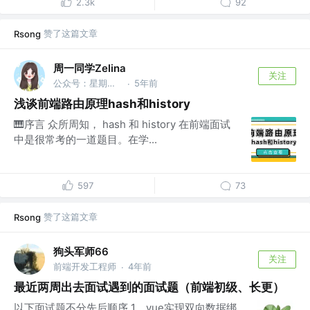
2.3k
92
赞了这篇文章
Rsong
周一同学Zelina
关注
公众号：星期一研究室
5年前
·
浅谈前端路由原理hash和history
🎹序言 众所周知， hash 和 history 在前端面试
中是很常考的一道题目。在学...
597
73
赞了这篇文章
Rsong
狗头军师66
关注
前端开发工程师
4年前
·
最近两周出去面试遇到的面试题（前端初级、长更）
以下面试题不分先后顺序 1、vue实现双向数据绑