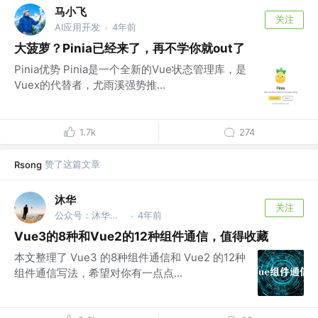
马小飞
关注
AI应用开发
4年前
·
大菠萝？Pinia已经来了，再不学你就out了
Pinia优势 Pinia是一个全新的Vue状态管理库，是
Vuex的代替者，尤雨溪强势推...
1.7k
274
赞了这篇文章
Rsong
沐华
关注
公众号：沐华说技术 @全干工程师
4年前
·
Vue3的8种和Vue2的12种组件通信，值得收藏
本文整理了 Vue3 的8种组件通信和 Vue2 的12种
组件通信写法，希望对你有一点点...