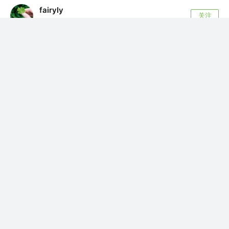
fairyly
关注
web 前端工程师
8年前
·
使用 Hapi 开发 RESTful APIs
Hapi 是一个 Node.js 的 web 框架，即一个构建应用程序和
服务丰富的框架。...
40
10
赞了这篇文章
jimhe
伟大的兔神
关注
一个被滑板耽误的程序员 @能干
6年前
·
超详细的 Promise 理解与实现
你微微地笑着，不同我说什么话。而我觉得，为
了这个，我已等待得很久了 在混合阅读完 《你
不...
31
10