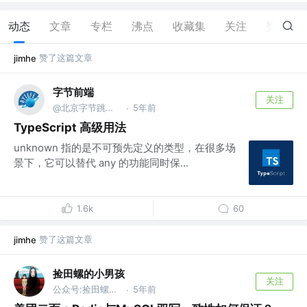
动态
文章
专栏
沸点
收藏集
关注
赞
147
赞了这篇文章
jimhe
字节前端
关注
@北京字节跳动网络技术有限公司
5年前
·
TypeScript 高级用法
unknown 指的是不可预先定义的类型，在很多场
景下，它可以替代 any 的功能同时保...
1.6k
60
赞了这篇文章
jimhe
捡田螺的小男孩
关注
公众号:捡田螺的小男孩
5年前
·