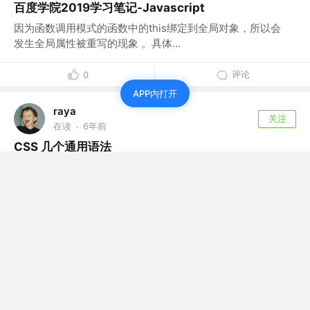
百度学院2019学习笔记-Javascript
因为函数调用模式的函数中的this绑定到全局对象，所以会
发生全局属性被重写的现象 。具体...
评论
0
APP内打开
raya
关注
在读
6年前
·
CSS 几个通用语法
调整文字与行内块(span来举例)的相对位置去除图片底测缝
隙，使图片和文字的基线对齐常用...
评论
0
raya
关注
在读
6年前
·
npm 全局安装与本地安装区别
1. 安装位置 本地安装 将安装包放在 ./node_modules 下