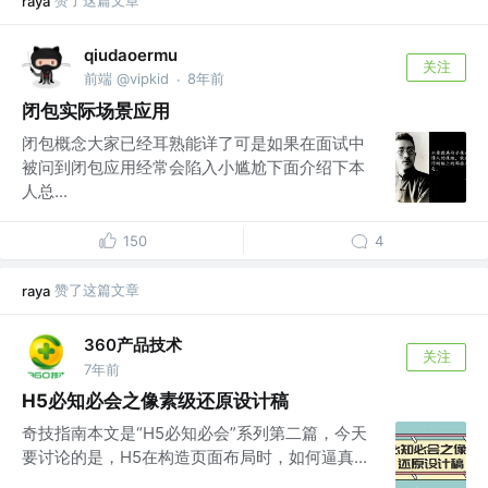
赞了这篇文章
raya
qiudaoermu
关注
前端 @vipkid
8年前
·
闭包实际场景应用
闭包概念大家已经耳熟能详了可是如果在面试中
被问到闭包应用经常会陷入小尴尬下面介绍下本
人总...
150
4
赞了这篇文章
raya
360产品技术
关注
7年前
H5必知必会之像素级还原设计稿
奇技指南本文是“H5必知必会”系列第二篇，今天
要讨论的是，H5在构造页面布局时，如何逼真...