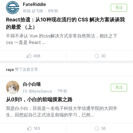
FateRiddle
关注
前端 @飞猪
8年前
·
React拾遗：从10种现在流行的 CSS 解决方案谈谈我
的最爱 （上）
不得不承认 Vue 的css解决方式非常自然简洁，相比之下
css 一直是 React ...
498
30
赞了这篇文章
raya
白小白喵
关注
7年前
FE @ByteDance
·
从0到1，小白的前端摸索之路
我是白小白，目前是一名电子科技大学信通学院的大四学
生。回想起自己正式涉足前端的学习，已然...
163
36