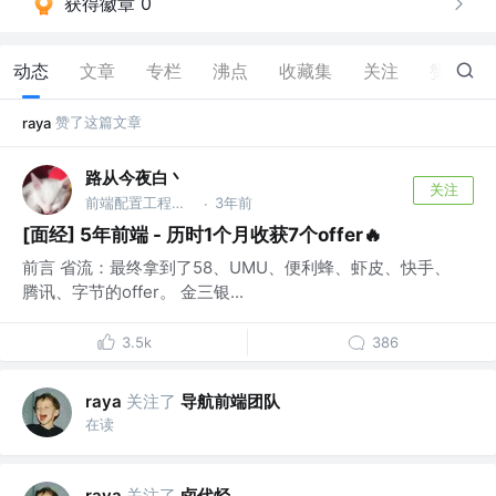
获得徽章 0
动态
文章
专栏
沸点
收藏集
关注
赞
15
赞了这篇文章
raya
路从今夜白丶
关注
前端配置工程师 @字节跳动
3年前
·
[面经] 5年前端 - 历时1个月收获7个offer🔥
前言 省流：最终拿到了58、UMU、便利蜂、虾皮、快手、
腾讯、字节的offer。 金三银...
3.5k
386
关注了
导航前端团队
raya
在读
关注了
卤代烃
raya