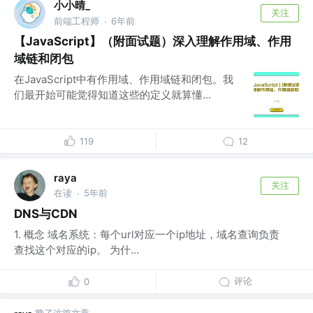
小小晴_
关注
前端工程师
6年前
·
【JavaScript】（附面试题）深入理解作用域、作用
域链和闭包
在JavaScript中有作用域、作用域链和闭包。我
们最开始可能觉得知道这些的定义就算懂...
119
12
raya
关注
在读
5年前
·
DNS与CDN
1. 概念 域名系统：每个url对应一个ip地址，域名查询负责
查找这个对应的ip。 为什...
评论
0