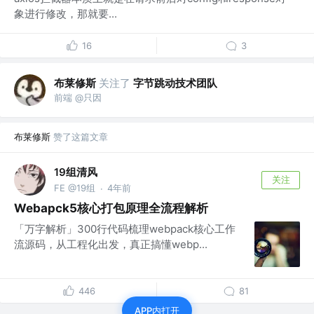
象进行修改，那就要...
16
3
布莱修斯
关注了
字节跳动技术团队
前端 @只因
布莱修斯
赞了这篇文章
19组清风
关注
FE @19组
4年前
·
Webapck5核心打包原理全流程解析
「万字解析」300行代码梳理webpack核心工作
流源码，从工程化出发，真正搞懂webp...
446
81
APP内打开