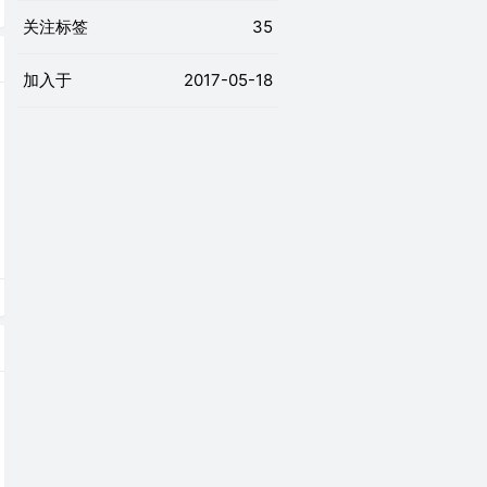
关注标签
35
加入于
2017-05-18