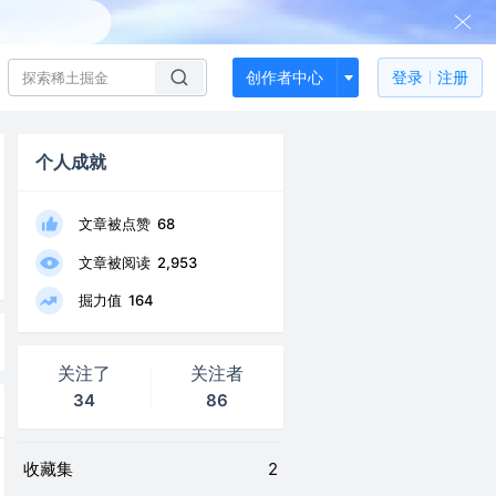
创作者中心
登录
注册
个人成就
文章被点赞
68
文章被阅读
2,953
掘力值
164
关注了
关注者
34
86
收藏集
2