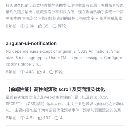
很久很久以前，就觉得微博的长图文实现得非常有意思，将排版直接以
最终的图片输出，收藏查看分享都很方便，现在则自己动手实现一个简
单版本的 首先定义下我们预期达到的目标：根据文字 + 图片生成长图
文 支持大段文字生成图片 支持插入图片 支持上下左右边距设置 支持字
8年前
2.0k
35
评论
体选择 支持字体颜色…
angular-ui-notification
No dependencies except of angular.js. CSS3 Animations. Small
size. 5 message types. Use HTML in your messages. Configure
options globally p…
8年前
448
4
评论
【前端性能】高性能滚动 scroll 及页面渲染优化
最近在研究页面渲染及web动画的性能问题，以及拜读《CSS
SECRET》（CSS揭秘）这本大作。 本文主要想谈谈页面优化之滚动优
化。 主要内容包括了为何需要优化滚动事件，滚动与页面渲染的关系，
节流与防抖，pointer-events:none 优化滚动。因为本文涉及了很多很
8年前
4.8k
192
4
多…