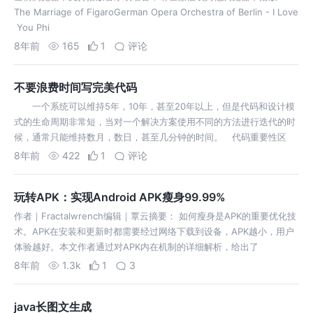
The Marriage of FigaroGerman Opera Orchestra of Berlin - I Love
You Phi
8年前
165
1
评论
不要浪费时间写完美代码
一个系统可以维持5年，10年，甚至20年以上，但是代码和设计模
式的生命周期非常短，当对一个解决方案使用不同的方法进行迭代的时
候，通常只能维持数月，数日，甚至几分钟的时间。 代码重要性区
分 随着对
8年前
422
1
评论
玩转APK：实现Android APK瘦身99.99%
作者｜Fractalwrench编辑｜覃云摘要： 如何瘦身是APK的重要优化技
术。APK在安装和更新时都需要经过网络下载到设备，APK越小，用户
体验越好。本文作者通过对APK内在机制的详细解析，给出了
8年前
1.3k
1
3
java长图文生成