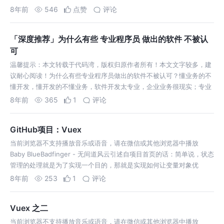
8年前
546
点赞
评论
「深度推荐」为什么有些 专业程序员 做出的软件 不被认
可
温馨提示：本文转载于代码湾，版权归原作者所有！本文文字较多，建
议耐心阅读！为什么有些专业程序员做出的软件不被认可？懂业务的不
懂开发，懂开发的不懂业务，软件开发太专业，企业业务很现实；专业
公司的开发人员
8年前
365
1
评论
GitHub项目：Vuex
当前浏览器不支持播放音乐或语音，请在微信或其他浏览器中播放
Baby BlueBadfinger - 无间道风云引述自项目首页的话：简单说，状态
管理的处理就是为了实现一个目的，那就是实现如何让变量对象优
8年前
253
1
评论
Vuex 之二
当前浏览器不支持播放音乐或语音，请在微信或其他浏览器中播放