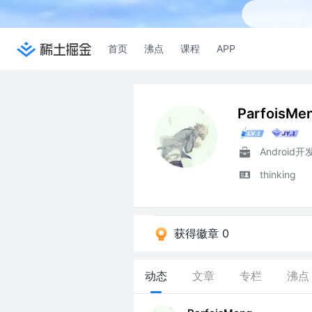
首页
沸点
课程
APP
ParfoisMe
Android
thinking
获得徽章 0
动态
文章
专栏
沸点