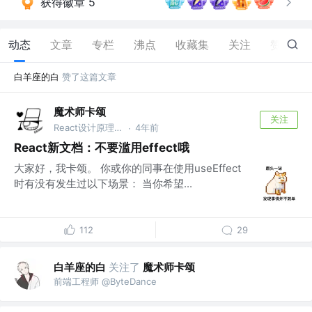
获得徽章 5
动态
文章
专栏
沸点
收藏集
关注
赞
46
白羊座的白
赞了这篇文章
魔术师卡颂
关注
React设计原理 作者 @裸辞前是前端｜自由职业3年
4年前
·
React新文档：不要滥用effect哦
大家好，我卡颂。 你或你的同事在使用useEffect
时有没有发生过以下场景： 当你希望...
112
29
白羊座的白
关注了
魔术师卡颂
前端工程师 @ByteDance