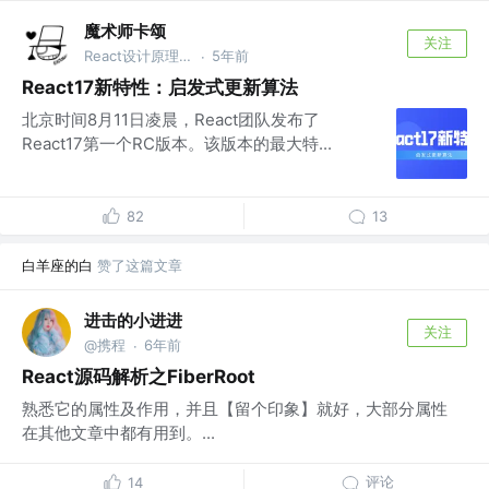
魔术师卡颂
关注
React设计原理 作者 @裸辞前是前端｜自由职业3年
5年前
·
React17新特性：启发式更新算法
北京时间8月11日凌晨，React团队发布了
React17第一个RC版本。该版本的最大特...
82
13
白羊座的白
赞了这篇文章
进击的小进进
关注
@携程
6年前
·
React源码解析之FiberRoot
熟悉它的属性及作用，并且【留个印象】就好，大部分属性
在其他文章中都有用到。...
评论
14