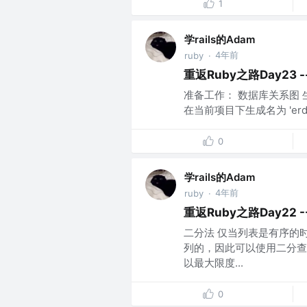
1
学rails的Adam
4年前
ruby
·
重返Ruby之路Day23 -
准备工作： 数据库关系图 生成E
在当前项目下生成名为 'erd.p
0
学rails的Adam
4年前
ruby
·
重返Ruby之路Day22 
二分法 仅当列表是有序的
列的，因此可以使用二分查
以最大限度...
0