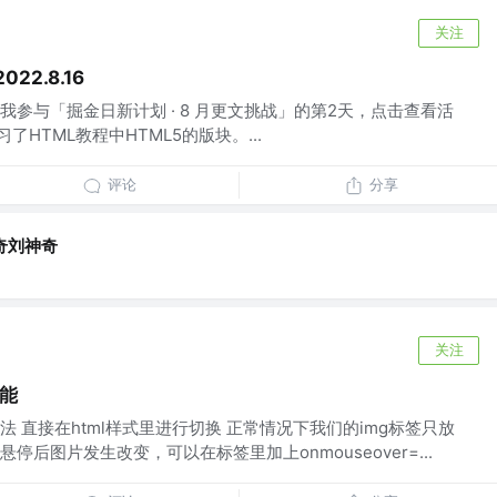
关注
2.8.16
参与「掘金日新计划 · 8 月更文挑战」的第2天，点击查看活
HTML教程中HTML5的版块。...
评论
分享
奇刘神奇
关注
功能
 直接在html样式里进行切换 正常情况下我们的img标签只放
后图片发生改变，可以在标签里加上οnmοuseοver=...