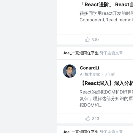
「React进阶」 Rea
很多同学用react开发的时
Component,React.
3.5k
Joe_一蓑烟雨任平生
赞了这篇文章
ConardLi
AI 技术专家
7年前
·
【React深入】深入
React的虚拟DOM和Di
复杂，理解这部分知识的原理
拟DOM和...
323
Joe_一蓑烟雨任平生
赞了这篇文章