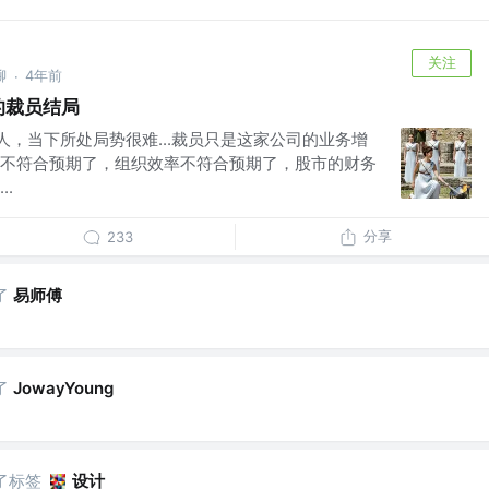
关注
聊
4年前
·
的裁员结局
群人，当下所处局势很难...裁员只是这家公司的业务增
不符合预期了，组织效率不符合预期了，股市的财务
.
分享
233
了
易师傅
了
JowayYoung
了标签
设计