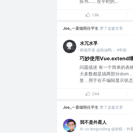
疾书...... 在平时的...
1.8k
Joe_一蓑烟雨任平生
赞了这篇文章
水冗水孚
前端开发 @加油鸭
4年前
·
巧妙使用Vue.extend
问题描述 有一个简单的表
大多数都是搞两部分dom
签，用于在不编辑显示状态下
244
Joe_一蓑烟雨任平生
赞了这篇文章
我不是外星人
Ai co dingcoding @攻粽：