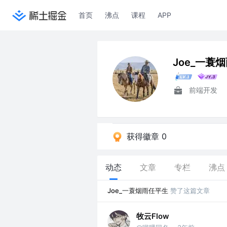
首页
沸点
课程
APP
Joe_一蓑
前端开发
获得徽章 0
动态
文章
专栏
沸点
Joe_一蓑烟雨任平生
赞了这篇文章
牧云Flow