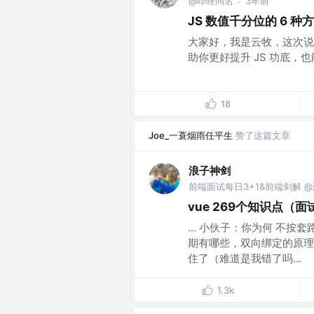
@哔哩同名
3年前
·
JS 数值千分位的 6 种
大家好，我是云牧，这次说
助你更好提升 JS 功底，也
18
Joe_一蓑烟雨任平生
赞了这篇文章
浪子神剑
前端面试每日3+1&前端剑解 
vue 269个知识点（
... 小伙子：你为何 不
期有哪些，双向绑定的原理
住了（难道是我错了吗...
1.3k