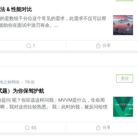
方法 & 性能对比
的是数组千分位这个常见的需求，此需求不仅可以帮
能助你在面试中游刃有余。...
分享
1
关注
@海之林网络
7年前
·
面试题）为你保驾护航
按套路提问 呢？你应该这样问我：MVVM是什么，生命周
啊，我对这些比较熟悉。 我：此时的我，被反问给愣
分享
65