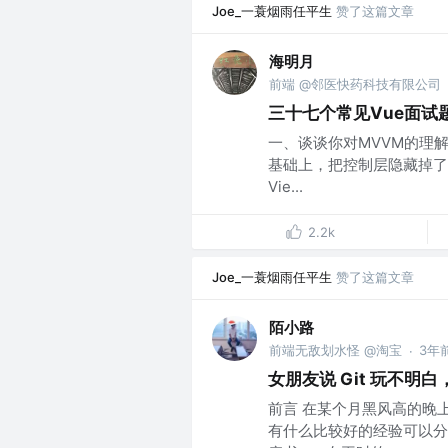
Joe_一蓑烟雨任平生
赞了这篇文章
海明月
前端 @邻医快药科技有限公司
三十七个常见Vue面试
一、谈谈你对MVVM的理解？ 
基础上，把控制层隐藏掉了
Vie...
2.2k
Joe_一蓑烟雨任平生
赞了这篇文章
陌小路
前端无敌划水怪 @淘宝
3年
·
女朋友说 Git 玩不明
前言 在某个月黑风高的晚上
有什么比较好的经验可以分