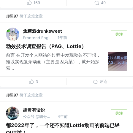
169
49
却黑97
赞了这篇文章
焦糖酒drunksweet
关注
1年前
Frontend Engineer in the AI Era
·
动效技术调查报告（PAG、Lottie）
前言 在开发个人网站的过程中发现动效不理想，
难以实现复杂动画（主要是因为菜），就开始探
索...
评论
3
却黑97
赞了这篇文章
胡哥有话说
关注
公众号 @胡哥有话说
4年前
·
都2022年了，一个还不知道Lottie动画的前端已经
OUT啦！