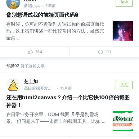
关注
前端小兵
2年前
·
🔏别想调试我的前端页面代码🔒
有时候，你可能不希望别人调试你的前端页面代
码，这里我们讲述一些比较常用的方法，虽然完
全禁...
364
101
却黑97
赞了这篇文章
芝士加
关注
高级前端开发工程师
11月前
·
还在用html2canvas？介绍一个比它快100倍的截图
神器！
在日常业务开发里，DOM 截图 几乎是刚需场
景。 但问题来了——市面上的截图工具，比如 ...