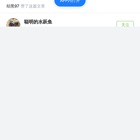
APP内打开
却黑97
赞了这篇文章
聪明的水跃鱼
关注
高级前端摸鱼师
1年前
·
闲谈 React 渲染机制
react 渲染， render 阶段里面会经由调度器和协
调器处理，此过程是在内存中运行...
18
1
却黑97
赞了这篇文章
25juan
关注
前端工程师
2年前
·
在windows上进行taro Android开发
最近有空研究了一下使用taro来进行react-native
的开发。按照taro官网的教...