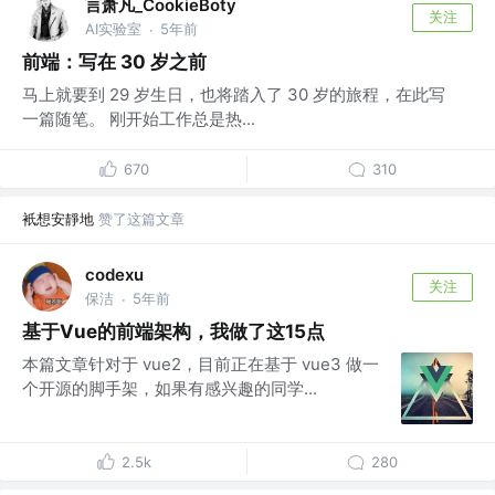
言萧凡_CookieBoty
关注
AI实验室
5年前
·
前端：写在 30 岁之前
马上就要到 29 岁生日，也将踏入了 30 岁的旅程，在此写
一篇随笔。 刚开始工作总是热...
670
310
衹想安靜地
赞了这篇文章
codexu
关注
保洁
5年前
·
基于Vue的前端架构，我做了这15点
本篇文章针对于 vue2，目前正在基于 vue3 做一
个开源的脚手架，如果有感兴趣的同学...
2.5k
280