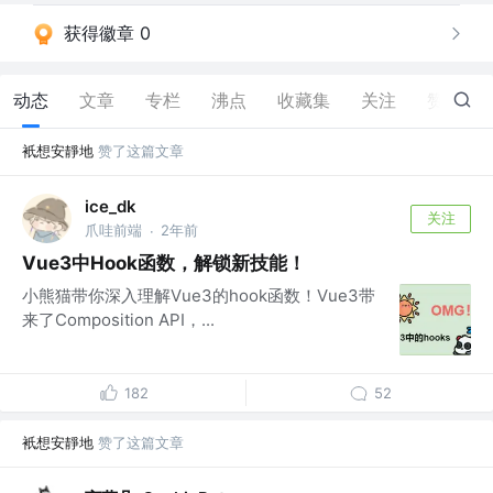
获得徽章 0
动态
文章
专栏
沸点
收藏集
关注
赞
11
衹想安靜地
赞了这篇文章
ice_dk
关注
爪哇前端
2年前
·
Vue3中Hook函数，解锁新技能！
小熊猫带你深入理解Vue3的hook函数！Vue3带
来了Composition API，...
182
52
衹想安靜地
赞了这篇文章