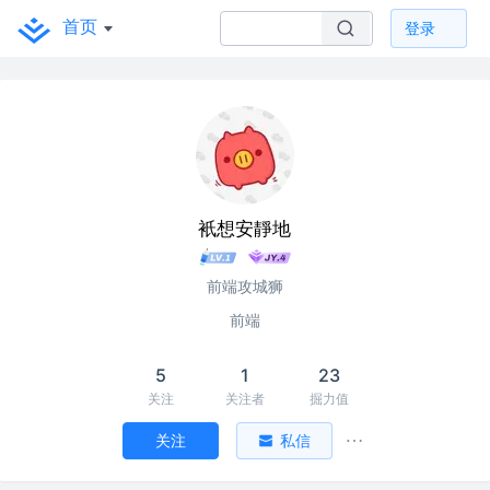
首页
登录
衹想安靜地
前端攻城狮
前端
5
1
23
关注
关注者
掘力值
关注
私信