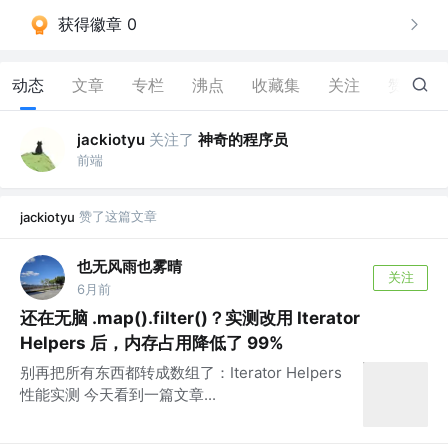
获得徽章 0
动态
文章
专栏
沸点
收藏集
关注
赞
28
关注了
神奇的程序员
jackiotyu
前端
赞了这篇文章
jackiotyu
也无风雨也雾晴
关注
6月前
还在无脑 .map().filter()？实测改用 Iterator
Helpers 后，内存占用降低了 99%
别再把所有东西都转成数组了：Iterator Helpers
性能实测 今天看到一篇文章...