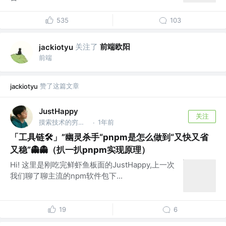
535
103
关注了
前端欧阳
jackiotyu
前端
赞了这篇文章
jackiotyu
JustHappy
关注
摸索技术的穷逼前端菜鸟 @滴滴出行
1年前
·
「工具链🛠️」”幽灵杀手“pnpm是怎么做到“又快又省
又稳”👻👻（扒一扒pnpm实现原理）
Hi! 这里是刚吃完鲜虾鱼板面的JustHappy,上一次
我们聊了聊主流的npm软件包下...
19
6