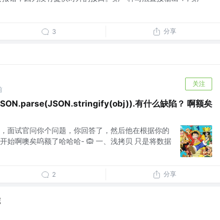
分享
3
关注
前
parse(JSON.stringify(obj)).有什么缺陷？ 啊额矣
，面试官问你个问题，你回答了，然后他在根据你的
始啊噢矣呜额了哈哈哈- 🙉 一、浅拷贝 只是将数据
分享
2
院