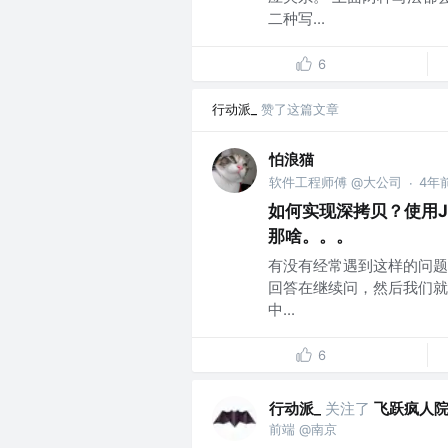
二种写...
6
行动派_
赞了这篇文章
怕浪猫
软件工程师傅 @大公司
4年
·
如何实现深拷贝？使用JSON.
那啥。。。
有没有经常遇到这样的问题
回答在继续问，然后我们就开
中...
6
行动派_
关注了
飞跃疯人
前端 @南京