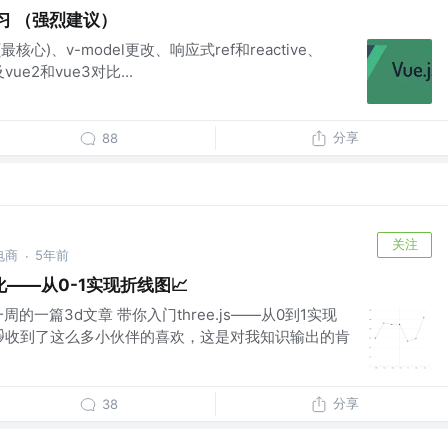
学习 （强烈建议）
Api (最核心)、v-model更改、响应式ref和reactive、
及vue2和vue3对比...
分享
88
关注
电商
5年前
·
——从0-1实现折线图📈
的一篇3d文章 带你入门three.js——从0到1实现
😺收到了这么多小伙伴的喜欢，这是对我知识输出的肯
分享
38