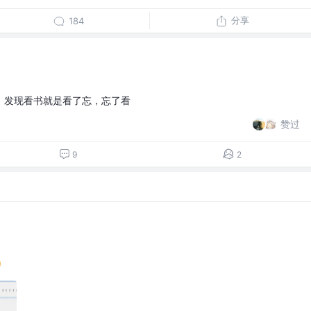
分享
184
，发现看书就是看了忘，忘了看
赞过
9
2