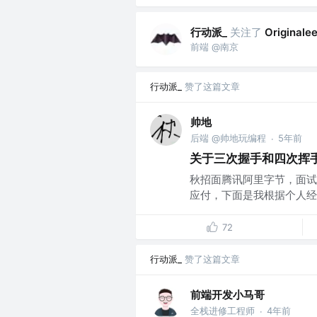
行动派_
关注了
Originale
前端 @南京
行动派_
赞了这篇文章
帅地
后端 @帅地玩编程
5年前
·
关于三次握手和四次挥
秋招面腾讯阿里字节，面试
应付，下面是我根据个人经
72
行动派_
赞了这篇文章
前端开发小马哥
全栈进修工程师
4年前
·