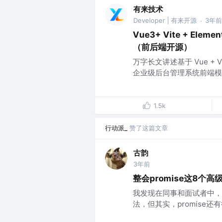
有来技术
Developer | 有来开源
3年前
·
Vue3+ Vite + Ele
（前后端开源）
万字长文讲述基于 Vue + Vite
企业级后台管理系统前端模板，配
1.5k
行动派_
赞了这篇文章
古韵
3年前
整会promise这8个
我发现在同事和面试者中，很
法，但其实，promise还