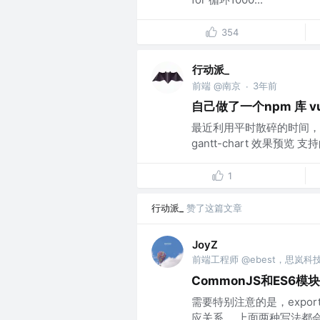
354
行动派_
前端 @南京
3年前
·
自己做了一个npm 库 vu
最近利用平时散碎的时间，做了
gantt-chart 效果预
1
行动派_
赞了这篇文章
JoyZ
前端工程师 @ebest，思岚
CommonJS和ES6模
需要特别注意的是，exp
应关系。 上面两种写法都