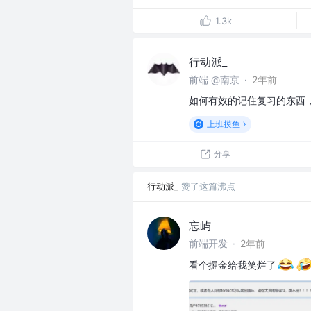
1.3k
行动派_
前端 @南京
·
2年前
如何有效的记住复习的东西
上班摸鱼
分享
行动派_
赞了这篇沸点
忘屿
前端开发
·
2年前
看个掘金给我笑烂了