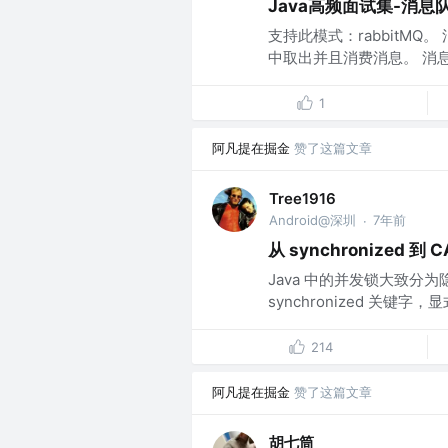
Java高频面试集-消息
支持此模式：rabbitMQ
中取出并且消费消息。 消息
1
阿凡提在掘金
赞了这篇文章
Tree1916
Android@深圳
7年前
·
从 synchronized 到
Java 中的并发锁大致
synchronized 关键字，显
214
阿凡提在掘金
赞了这篇文章
胡七筒