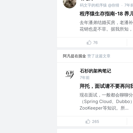
码文字的程序猿 @你猜
7年
·
程序猿生存指南-18 养
去年潘弟结婚买房，老潘补
花销也是不菲。据我所知，老
76
阿凡提在掘金
赞了这篇文章
石杉的架构笔记
7年前
拜托，面试请不要再问我
现在面试，一般都会聊聊分
（Spring Cloud、D
ZooKeeper等知识。所...
265