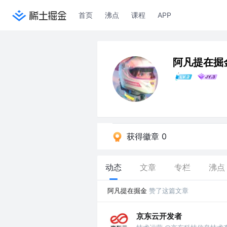
首页
沸点
课程
APP
阿凡提在掘
获得徽章 0
动态
文章
专栏
沸点
阿凡提在掘金
赞了这篇文章
京东云开发者