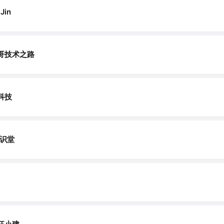
Jin
哥技术之路
科技
a识堂