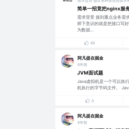
技术运营 @京东科技信息技术
简单一招竟把nginx服
需求背景 接到重点业务需求
师下意识的就是把接口写好
为数据...
45
阿凡提在掘金
6年前
JVM面试题
Java虚拟机是一个可以执行
机执行的字节码文件。 Ja
0
阿凡提在掘金
6年前