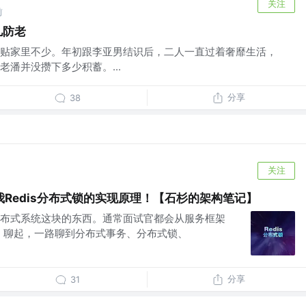
关注
前
儿防老
贴家里不少。年初跟李亚男结识后，二人一直过着奢靡生活，
潘并没攒下多少积蓄。...
分享
38
关注
Redis分布式锁的实现原理！【石杉的架构笔记】
布式系统这块的东西。通常面试官都会从服务框架
ubbo）聊起，一路聊到分布式事务、分布式锁、
分享
31