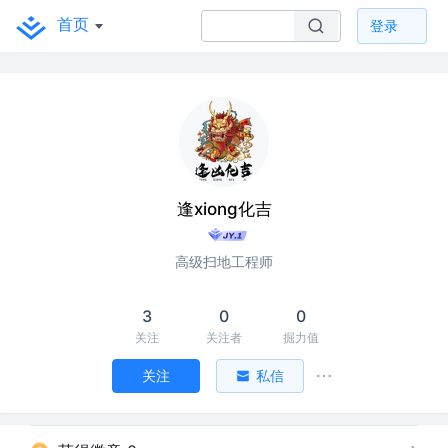
首页
登录
逢xiong化吉
高级扫地工程师
3
0
0
关注
关注者
掘力值
关注
私信