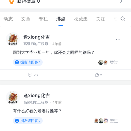
获得徽章 0
动态
文章
专栏
沸点
收藏集
关注
赞
39
逢xiong化吉
高级扫地工程师
·
4年前
回到大学毕业那一年，你还会走同样的路吗？
赞过
掘友请回答
26
2
逢xiong化吉
高级扫地工程师
·
4年前
有什么好看的老港片推荐？
赞过
掘友请回答